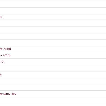
10)
re 2010)
re 2010)
010)
0)
apontamentos