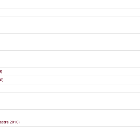
0)
0)
mestre 2010)