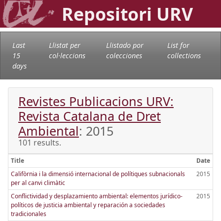
Repositori URV
Last
Llistat per
Llistado por
List for
15
col·leccions
colecciones
collections
days
Revistes Publicacions URV:
Revista Catalana de Dret
Ambiental
: 2015
101 results.
Title
Date
Califòrnia i la dimensió internacional de polítiques subnacionals
2015
per al canvi climàtic
Conflictividad y desplazamiento ambiental: elementos jurídico-
2015
políticos de justicia ambiental y reparación a sociedades
tradicionales