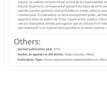
suposar un autèntic terratrèmol per al Dret de la responsabilitat a
tribunal d’apel·lació corresponent el passat 9 d’octubre de 2018 s
judicials susciten qüestions molt profundes no només sobre la respon
constitucional. En judicialitzar un tema eminentment polític, per
separació entre els poders de l'Estat. Aquest article analitza críti
i encara d’actualitat, sembla pressuposar que un tribunal és el millor
una reclamació “a la Urgenda”seria possible en el nostre sistema i q
Others:
Journal publication year:
2018
Author, as appears in the article.:
Ruda Gonzalez, Albert
Publication Type:
info:eu-repo/semantics/publishedVersion, info:e