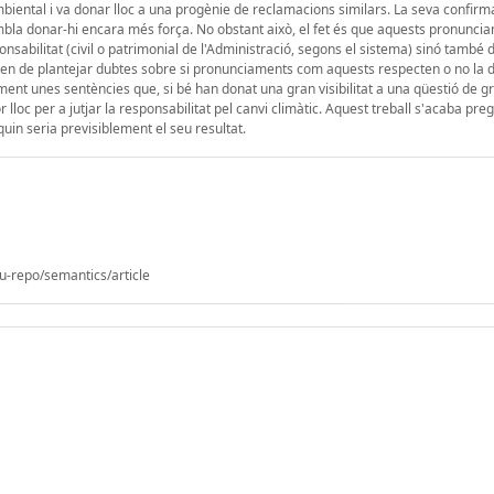
mbiental i va donar lloc a una progènie de reclamacions similars. La seva confirm
embla donar-hi encara més força. No obstant això, el fet és que aquests pronunci
sabilitat (civil o patrimonial de l'Administració, segons el sistema) sinó també 
meten de plantejar dubtes sobre si pronunciaments com aquests respecten o no la
cament unes sentències que, si bé han donat una gran visibilitat a una qüestió de 
 lloc per a jutjar la responsabilitat pel canvi climàtic. Aquest treball s'acaba pre
uin seria previsiblement el seu resultat.
u-repo/semantics/article