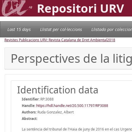
Repositori URV
Last 15 days
Llistat per col·leccions
Llistado por coleccio
Revistes Publicacions URV: Revista Catalana de Dret Ambiental
2018
Perspectives de la lit
Identification data
Identifier:
RP:3088
Handle
:
https://hdl.handle.net/20.500.11797/RP3088
Authors:
Ruda Gonzalez, Albert
Abstract:
La sentència del tribunal de l'Haia de juny de 2016 en el cas Urgen