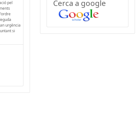
Cerca a google
ació pel
aments
d'ordre
 deguda
gran urgència
guntant si