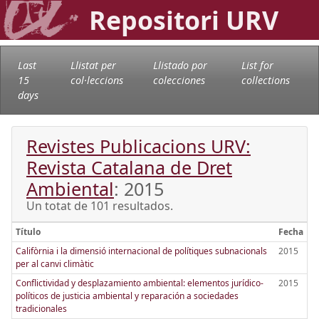
Repositori URV
Last
Llistat per
Llistado por
List for
15
col·leccions
colecciones
collections
days
Revistes Publicacions URV:
Revista Catalana de Dret
Ambiental
: 2015
Un totat de 101 resultados.
Título
Fecha
Califòrnia i la dimensió internacional de polítiques subnacionals
2015
per al canvi climàtic
Conflictividad y desplazamiento ambiental: elementos jurídico-
2015
políticos de justicia ambiental y reparación a sociedades
tradicionales