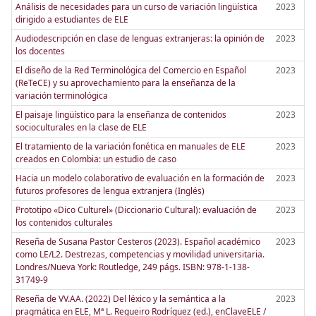
Análisis de necesidades para un curso de variación lingüística
2023
dirigido a estudiantes de ELE
Audiodescripción en clase de lenguas extranjeras: la opinión de
2023
los docentes
El diseño de la Red Terminológica del Comercio en Español
2023
(ReTeCE) y su aprovechamiento para la enseñanza de la
variación terminológica
El paisaje lingüístico para la enseñanza de contenidos
2023
socioculturales en la clase de ELE
El tratamiento de la variación fonética en manuales de ELE
2023
creados en Colombia: un estudio de caso
Hacia un modelo colaborativo de evaluación en la formación de
2023
futuros profesores de lengua extranjera (Inglés)
Prototipo «Dico Culturel» (Diccionario Cultural): evaluación de
2023
los contenidos culturales
Reseña de Susana Pastor Cesteros (2023). Español académico
2023
como LE/L2. Destrezas, competencias y movilidad universitaria.
Londres/Nueva York: Routledge, 249 págs. ISBN: 978-1-138-
31749-9
Reseña de VV.AA. (2022) Del léxico y la semántica a la
2023
pragmática en ELE, Mª L. Regueiro Rodríguez (ed.), enClaveELE /