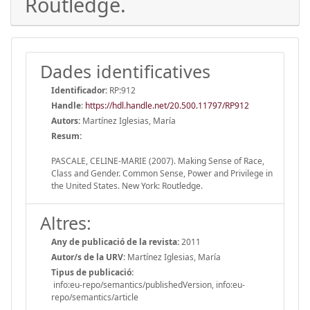
Routledge.
Dades identificatives
Identificador:
RP:912
Handle
:
https://hdl.handle.net/20.500.11797/RP912
Autors:
Martínez Iglesias, María
Resum:
PASCALE, CELINE-MARIE (2007). Making Sense of Race,
Class and Gender. Common Sense, Power and Privilege in
the United States. New York: Routledge.
Altres:
Any de publicació de la revista:
2011
Autor/s de la URV:
Martínez Iglesias, María
Tipus de publicació:
info:eu-repo/semantics/publishedVersion, info:eu-
repo/semantics/article