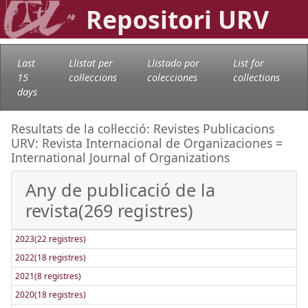
Repositori URV
Last
Llistat per
Llistado por
List for
15
col·leccions
colecciones
collections
days
Resultats de la col·lecció: Revistes Publicacions
URV: Revista Internacional de Organizaciones =
International Journal of Organizations
Any de publicació de la
revista(269 registres)
2023(22 registres)
2022(18 registres)
2021(8 registres)
2020(18 registres)