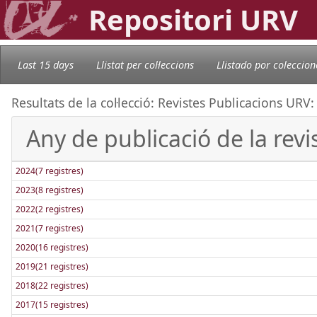
Repositori URV
Last 15 days
Llistat per col·leccions
Llistado por coleccion
Resultats de la col·lecció: Revistes Publicacions URV
Any de publicació de la revi
2024(7 registres)
2023(8 registres)
2022(2 registres)
2021(7 registres)
2020(16 registres)
2019(21 registres)
2018(22 registres)
2017(15 registres)