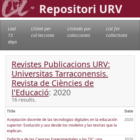
Repositori URV
Last
Llistat per
Llistado por
List for
15
col·leccions
colecciones
collections
days
Revistes Publicacions URV:
Universitas Tarraconensis.
Revista de Ciències de
l'Educació
: 2020
16 results.
Title
Date
Aceptación docente de las tecnologías digitales en la educación
2020
superior: Evolución y uso desde los modelos y las teorías que la
explican.
Didáctica de las Ciencias Experimentales y las TIC: una
2020