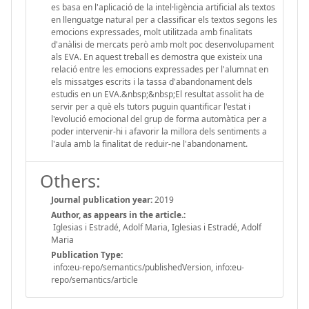
es basa en l'aplicació de la intel·ligència artificial als textos
en llenguatge natural per a classificar els textos segons les
emocions expressades, molt utilitzada amb finalitats
d'anàlisi de mercats però amb molt poc desenvolupament
als EVA. En aquest treball es demostra que existeix una
relació entre les emocions expressades per l'alumnat en
els missatges escrits i la tassa d'abandonament dels
estudis en un EVA.&nbsp;&nbsp;El resultat assolit ha de
servir per a què els tutors puguin quantificar l'estat i
l'evolució emocional del grup de forma automàtica per a
poder intervenir-hi i afavorir la millora dels sentiments a
l'aula amb la finalitat de reduir-ne l'abandonament.
Others:
Journal publication year:
2019
Author, as appears in the article.:
Iglesias i Estradé, Adolf Maria, Iglesias i Estradé, Adolf
Maria
Publication Type:
info:eu-repo/semantics/publishedVersion, info:eu-
repo/semantics/article