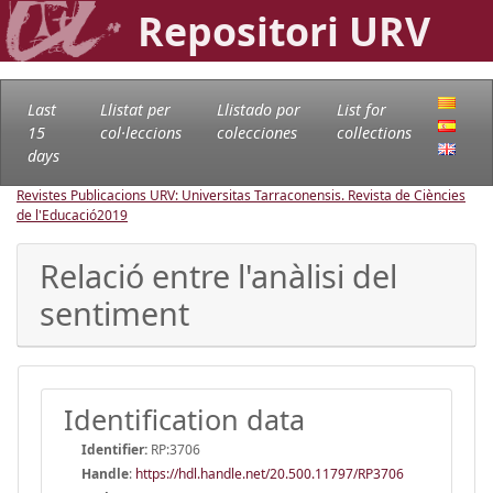
Repositori URV
Last
Llistat per
Llistado por
List for
15
col·leccions
colecciones
collections
days
Revistes Publicacions URV: Universitas Tarraconensis. Revista de Ciències
de l'Educació
2019
Relació entre l'anàlisi del
sentiment
Identification data
Identifier:
RP:3706
Handle
:
https://hdl.handle.net/20.500.11797/RP3706