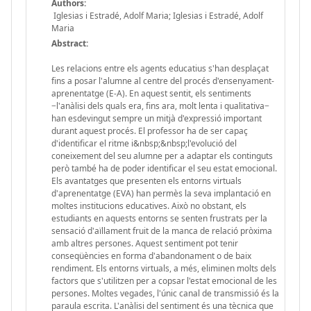
Authors:
Iglesias i Estradé, Adolf Maria; Iglesias i Estradé, Adolf
Maria
Abstract:
Les relacions entre els agents educatius s'han desplaçat
fins a posar l'alumne al centre del procés d'ensenyament-
aprenentatge (E-A). En aquest sentit, els sentiments
−l'anàlisi dels quals era, fins ara, molt lenta i qualitativa−
han esdevingut sempre un mitjà d'expressió important
durant aquest procés. El professor ha de ser capaç
d'identificar el ritme i&nbsp;&nbsp;l'evolució del
coneixement del seu alumne per a adaptar els continguts
però també ha de poder identificar el seu estat emocional.
Els avantatges que presenten els entorns virtuals
d'aprenentatge (EVA) han permès la seva implantació en
moltes institucions educatives. Això no obstant, els
estudiants en aquests entorns se senten frustrats per la
sensació d'aïllament fruit de la manca de relació pròxima
amb altres persones. Aquest sentiment pot tenir
conseqüències en forma d'abandonament o de baix
rendiment. Els entorns virtuals, a més, eliminen molts dels
factors que s'utilitzen per a copsar l'estat emocional de les
persones. Moltes vegades, l'únic canal de transmissió és la
paraula escrita. L'anàlisi del sentiment és una tècnica que