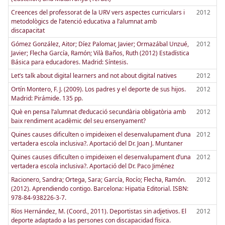
Creences del professorat de la URV vers aspectes curriculars i
2012
metodològics de l’atenció educativa a l’alumnat amb
discapacitat
Gómez González, Aitor; Díez Palomar, Javier; Ormazábal Unzué,
2012
Javier; Flecha García, Ramón; Vilà Baños, Ruth (2012) Estadística
Básica para educadores. Madrid: Síntesis.
Let’s talk about digital learners and not about digital natives
2012
Ortín Montero, F. J. (2009). Los padres y el deporte de sus hijos.
2012
Madrid: Pirámide. 135 pp.
Què en pensa l’alumnat d’educació secundària obligatòria amb
2012
baix rendiment acadèmic del seu ensenyament?
Quines causes dificulten o impideixen el desenvalupament d’una
2012
vertadera escola inclusiva?. Aportació del Dr. Joan J. Muntaner
Quines causes dificulten o impideixen el desenvalupament d’una
2012
vertadera escola inclusiva?. Aportació del Dr. Paco Jiménez
Racionero, Sandra; Ortega, Sara; García, Rocío; Flecha, Ramón.
2012
(2012). Aprendiendo contigo. Barcelona: Hipatia Editorial. ISBN:
978-84-938226-3-7.
Ríos Hernández, M. (Coord., 2011). Deportistas sin adjetivos. El
2012
deporte adaptado a las persones con discapacidad física.