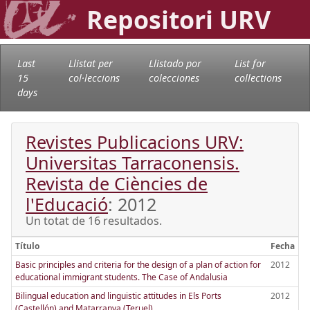
Repositori URV
Last
Llistat per
Llistado por
List for
15
col·leccions
colecciones
collections
days
Revistes Publicacions URV:
Universitas Tarraconensis.
Revista de Ciències de
l'Educació
: 2012
Un totat de 16 resultados.
Título
Fecha
Basic principles and criteria for the design of a plan of action for
2012
educational immigrant students. The Case of Andalusia
Bilingual education and linguistic attitudes in Els Ports
2012
(Castellón) and Matarranya (Teruel)