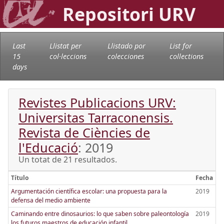
Repositori URV
Last
Llistat per
Llistado por
List for
15
col·leccions
colecciones
collections
days
Revistes Publicacions URV:
Universitas Tarraconensis.
Revista de Ciències de
l'Educació
: 2019
Un totat de 21 resultados.
Título
Fecha
Argumentación científica escolar: una propuesta para la
2019
defensa del medio ambiente
Caminando entre dinosaurios: lo que saben sobre paleontología
2019
los futuros maestros de educación infantil