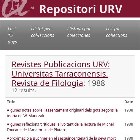
Repositori URV
Last
Llistat per
Llistado por
List for
15
col·leccions
colecciones
collections
days
Revistes Publicacions URV:
Universitas Tarraconensis.
Revista de Filologia
: 1988
12 results.
Title
Date
Algunes notes sobre l'assentament originari dels gots segons la
1988
teoria de W. Manczak
Algunes reflexions 'crítiques' al voltant de la lectura de Michel
1988
Foucault de l'Amatorius de Plutarc
Aproximació a Büchner en el sesquincentenari de la seva mort
1988