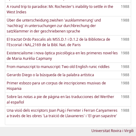
A round trip to paradise: Mr. Rochester's inability to settle in the
1988
West Indies
Über die unterscheidung zwishen 'ausklammerung' und
1988
'nachtrag' in untersuchungen zur durchbrechung der
satzklammer in der geschriebenen sprache
El tractat Ordo Pascalis als MSS.D.1 i D.1.2 de la Biblioteca de
1988
l'Escorial i NAL,2169 de la Bibl. Nat. de Paris
Existencialisme i nova òptica psicològica en les primeres novel·les
1988
de Maria Aurèlia Capmany
From manuscript to manuscript: Two old English runic riddles
1988
Gerardo Diego o la búsqueda de la palabra artística
1988
Primer esbozo para un corpus de inscripciones musivas de
1988
Hispania
Sobre las notas a pie de página en las traducciones del Werther
1988
al español
Una visió dels escriptors Joan Puig i Ferreter i Ferran Canyameres
1988
a través de les obres 'La traïció de Llavaneres' i 'El gran sapastre'
Universitat Rovira i Virgili