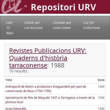
Repositori URV
Last
Llistat per
Llistado por
List for
15
col·leccions
colecciones
collections
days
Revistes Publicacions URV:
Quaderns d'història
tarraconense
: 1988
10 results.
Title
Date
Anticipació de diners a productors d'aiguardent per part de
1988
comerciants de Reus (1750-1799)
Aproximació als fets de Maig del 1937 a Tarragona, a través de la
1988
premsa local
Arxiu fotogràfic
1988