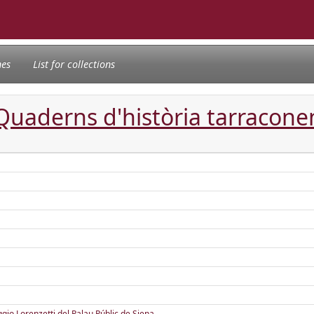
nes
List for collections
 Quaderns d'història tarracone
ggio Lorenzetti del Palau Públic de Siena