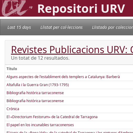
Repositori URV
Last 15 days
Llistat per col·leccions
Llistado por coleccio
Revistes Publicacions URV:
Un totat de 12 resultados.
Título
Alguns aspectes de l'establiment dels templers a Catalunya: Barberà
Altafulla i la Guerra Gran (1793-1795)
Bibliografia històrica tarraconense
Bibliografia històrica tarraconense
Crónica
El «Directorium Festorum» de la Catedral de Tarragona
El papel en los incunables tarraconenses
El tapiç de la «Bona Vida» de la catedral de Tarragona i les pintures d'Ambro