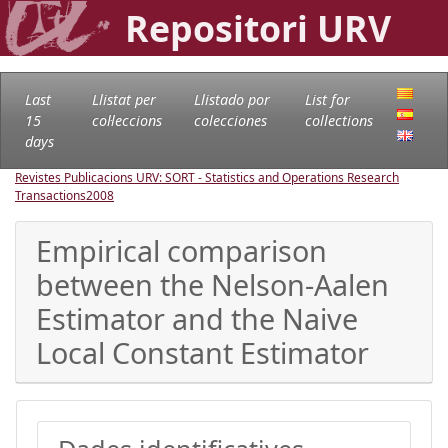
Repositori URV
Last
Llistat per
Llistado por
List for
15
col·leccions
colecciones
collections
days
Revistes Publicacions URV: SORT - Statistics and Operations Research
Transactions
2008
Empirical comparison
between the Nelson-Aalen
Estimator and the Naive
Local Constant Estimator