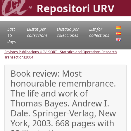
Repositori URV
Last
Llistat per
Llistado por
List for
15
col·leccions
colecciones
collections
days
Revistes Publicacions URV: SORT - Statistics and Operations Research
Transactions
2004
Book review: Most
honourable remembrance.
The life and work of
Thomas Bayes. Andrew I.
Dale. Springer-Verlag, New
York, 2003. 668 pages with