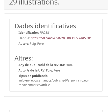
29 illustrations.
Dades identificatives
Identificador:
RP:2381
Handle
:
https://hdl.handle.net/20.500.11797/RP2381
Autors:
Puig, Pere
Altres:
Any de publicació de la revista:
2004
Autor/s de la URV:
Puig, Pere
Tipus de publicació:
info:eu-repo/semantics/publishedVersion, info:eu-
repo/semantics/article