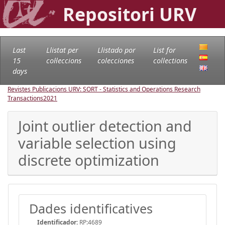
Repositori URV
Last
Llistat per
Llistado por
List for
15
col·leccions
colecciones
collections
days
Revistes Publicacions URV: SORT - Statistics and Operations Research
Transactions
2021
Joint outlier detection and
variable selection using
discrete optimization
Dades identificatives
Identificador:
RP:4689