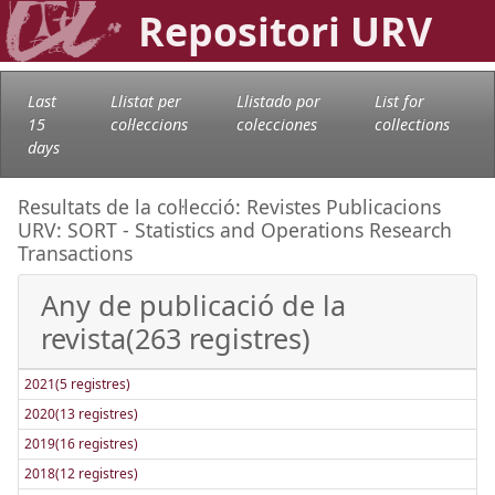
Repositori URV
Last
Llistat per
Llistado por
List for
15
col·leccions
colecciones
collections
days
Resultats de la col·lecció: Revistes Publicacions
URV: SORT - Statistics and Operations Research
Transactions
Any de publicació de la
revista(263 registres)
2021(5 registres)
2020(13 registres)
2019(16 registres)
2018(12 registres)