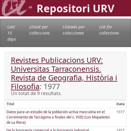
Repositori URV
Last
Llistat per
Llistado por
List for
15
col·leccions
colecciones
collections
days
Revistes Publicacions URV:
Universitas Tarraconensis.
Revista de Geografia, Història i
Filosofia
: 1977
Un totat de 9 resultats.
Títol
Data
Datos para un estudio de la población activa masculina en el
1977
Correimiento de Tarragona a finales del s. XVIII (Los Miqueletes
de La Riera)
De la burguesía comercial a la burguesía industrial
1977