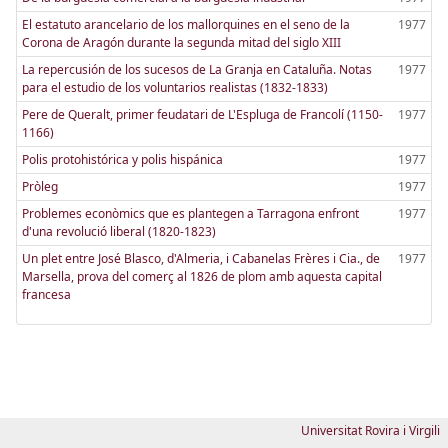
El estatuto arancelario de los mallorquines en el seno de la
1977
Corona de Aragón durante la segunda mitad del siglo XIII
La repercusión de los sucesos de La Granja en Cataluña. Notas
1977
para el estudio de los voluntarios realistas (1832-1833)
Pere de Queralt, primer feudatari de L'Espluga de Francolí (1150-
1977
1166)
Polis protohistórica y polis hispánica
1977
Pròleg
1977
Problemes econòmics que es plantegen a Tarragona enfront
1977
d'una revolució liberal (1820-1823)
Un plet entre José Blasco, d'Almeria, i Cabanelas Frères i Cia., de
1977
Marsella, prova del comerç al 1826 de plom amb aquesta capital
francesa
Universitat Rovira i Virgili