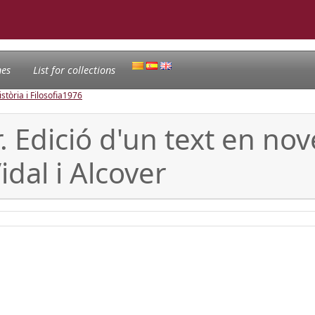
nes
List for collections
tòria i Filosofia
1976
 Edició d'un text en nov
idal i Alcover