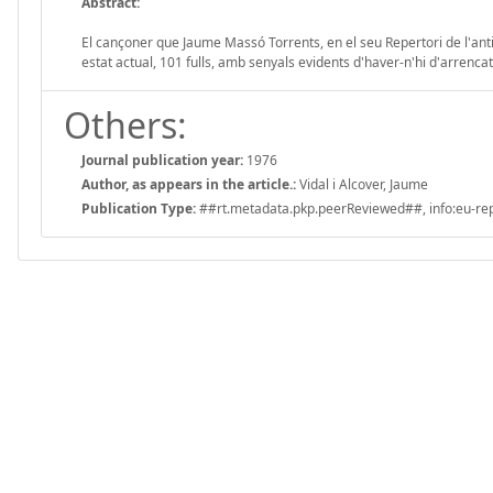
Abstract:
El cançoner que Jaume Massó Torrents, en el seu Repertori de l'antig
estat actual, 101 fulls, amb senyals evidents d'haver-n'hi d'arrencats
Others:
Journal publication year:
1976
Author, as appears in the article.:
Vidal i Alcover, Jaume
Publication Type:
##rt.metadata.pkp.peerReviewed##, info:eu-repo