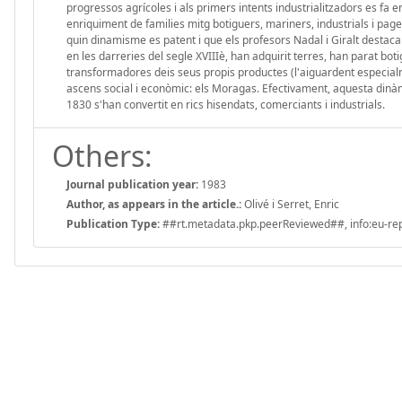
progressos agrícoles i als primers intents industrialitzadors es fa
enriquiment de families mitg botiguers, mariners, industrials i pag
quin dinamisme es patent i que els profesors Nadal i Giralt destac
en les darreries del segle XVIIIè, han adquirit terres, han parat bot
transformadores deis seus propis productes (l'aiguardent especialmen
ascens social i econòmic: els Moragas. Efectivament, aquesta dinàm
1830 s'han convertit en rics hisendats, comerciants i industrials.
Others:
Journal publication year:
1983
Author, as appears in the article.:
Olivé i Serret, Enric
Publication Type:
##rt.metadata.pkp.peerReviewed##, info:eu-repo