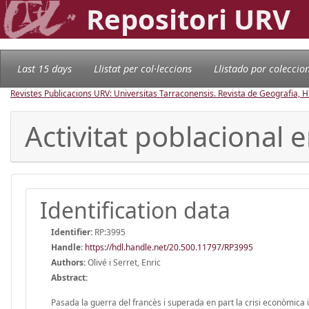
Repositori URV
Last 15 days
Llistat per col·leccions
Llistado por coleccio
Revistes Publicacions URV: Universitas Tarraconensis. Revista de Geografia, His
Activitat poblacional e
Identification data
Identifier:
RP:3995
Handle
:
https://hdl.handle.net/20.500.11797/RP3995
Authors:
Olivé i Serret, Enric
Abstract:
Pasada la guerra del francès i superada en part la crisi econòmica i