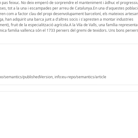
 en pas feixuc. No deix emperó de sorprendre el manteniment i ádhuc el progressi
eses, tot a la una i escampades per arreu de Catalunya.En una d'aquestes poblaci
aren com a factor clau del propi desenvolupament barceloní, els mateixos artesan
iga, han adquirit una barca junt a d'altres socis i s'apresten a montar industries
t), fruit de la especialització agrícola.A la Vila de Valls, una família represent
ica familia vallenca són el 1733 perxers del gremi de texidors. Uns bons perxers,
/semantics/publishedVersion, info:eu-repo/semantics/article