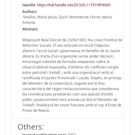
Handle
:
https://hdl.handle.net/20.500.11797/RP4060
Authors:
Muiños, María Jesús; Duch, Montserrat; Ferrer, Maria
Antonia
Abstract:
Mitjançant Reial Decret de 23/IV/1903, fou creat l'Institut de
Reformes Socials. El seu articulat en recull l'objectiu:
afavorir l'acció social i governativa en benefici de la classe
obrera. Es tracta d'un organisme sense poder decisori,
encarregat sobretot de formular enquestes sobre la
situació laboral espanyola, d'arbitrar els conflictes sorgits
entre patronal i treball, i amb una organització vertical
ramificada en Juntes Provincials i Locals. Depèn, en principi,
del Ministeri de la Governació, seguint així la línia
característica del règim restauracionista que considerava
les revindicacions proletàries com una qüestió d'ordre
públic; posteriorment serà emmarcat dins el Ministeri de
Treball i finalitzarà les seves funcions amb el cop d'Estat de
Primo de Rivera.
Others:
Journal publication year:
1992