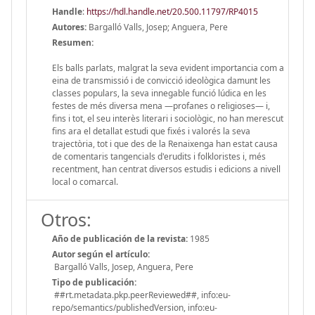
Handle
:
https://hdl.handle.net/20.500.11797/RP4015
Autores:
Bargalló Valls, Josep; Anguera, Pere
Resumen:
Els balls parlats, malgrat la seva evident importancia com a
eina de transmissió i de convicció ideològica damunt les
classes populars, la seva innegable funció lúdica en les
festes de més diversa mena —profanes o religioses— i,
fins i tot, el seu interès literari i sociològic, no han merescut
fins ara el detallat estudi que fixés i valorés la seva
trajectòria, tot i que des de la Renaixenga han estat causa
de comentaris tangencials d'erudits i folkloristes i, més
recentment, han centrat diversos estudis i edicions a nivell
local o comarcal.
Otros:
Año de publicación de la revista:
1985
Autor según el artículo:
Bargalló Valls, Josep, Anguera, Pere
Tipo de publicación:
##rt.metadata.pkp.peerReviewed##, info:eu-
repo/semantics/publishedVersion, info:eu-