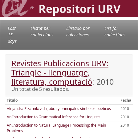
Repositori URV
Last
Llistat per
Llistado por
List for
15
col·leccions
colecciones
collections
days
Revistes Publicacions URV:
Triangle - llenguatge,
literatura, computació
: 2010
Un totat de 5 resultados.
Título
Fecha
Alejandra Pizarnik: vida, obra y principales símbolos poéticos
2010
An Introduction to Grammatical Inference for Linguists
2010
An Introduction to Natural Language Processing: the Main
2010
Problems