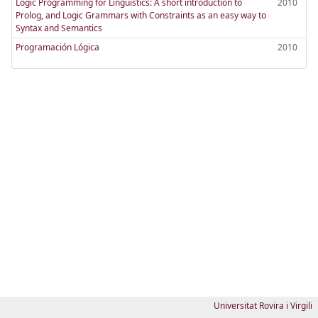
Logic Programming for Linguistics: A short introduction to
2010
Prolog, and Logic Grammars with Constraints as an easy way to
Syntax and Semantics
Programación Lógica
2010
Universitat Rovira i Virgili