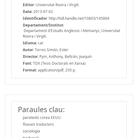
Editor:
Universitat Rovira i Virgili
Data:
2013-07-02
Identificador:
http://hdl.handle.net/10803/145864
Departament/Institut:
Departament d'Estudis Anglesos i Alemanys, Universitat
Rovira i Virgili.
Idioma:
cat
Autor:
Torres Simón, Ester
Director:
Pym, Anthony, Beltrán, Joaquín
Font:
TDX (Tesis Doctorals en Xarxa)
Format:
application/pdf, 250 p.
Paraules clau:
paratexts corea EEUU
floxuos traductors
sociología
traducció