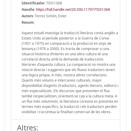
Identificador:
TDX:1368
Handle
:
https://hdl.handle.net/20.500.11797/TDX1368
Autors:
Torres Simón, Ester
Resum:
Aquest estudi investiga la traducció literària coreà-anglès a
Estats Units al període posterior a la Guerra de Corea
(1951 a 1975) en comparació a la producció en anys de
bonança (1976 a 2000). Es tracta de comprovar si una
situació històrica d’interès en una altra cultura té una
correlació directa amb la demanda de traduccions
literàries d’aquesta cultura. La comparació no mostra una
relació directa i suggereix que els fluxos traductors tenen
una lògica pròpia. A més, mostra altres correlacions.
Quants més volums e intercanvis culturals, major
disponibilitat d’agents (traductors, agents literaris, editors) i
més especialitzats. Els discursos que presenten el flux
també s’especialitzen, orientant-se cap a la cultura meta. A
un flux més voluminós, la literatura coreana es presenta en
termes més específics, la traducció i els traductors perden
visibilitat i s’accentua la finalitat comercial de les obres.
Altres: