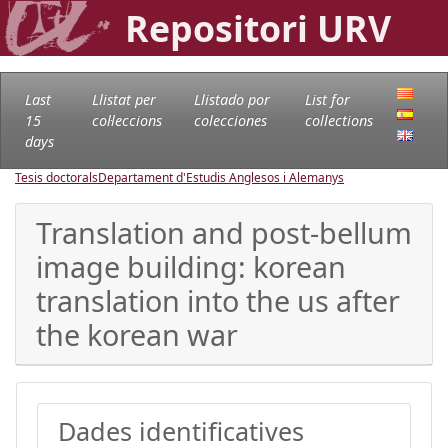
Repositori URV
Last
Llistat per
Llistado por
List for
15
col·leccions
colecciones
collections
days
Tesis doctorals
Departament d'Estudis Anglesos i Alemanys
Translation and post-bellum
image building: korean
translation into the us after
the korean war
Dades identificatives