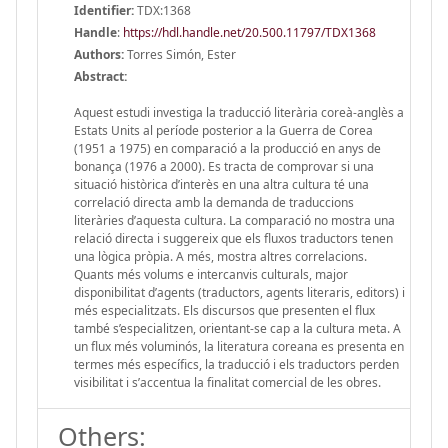
Identifier:
TDX:1368
Handle
:
https://hdl.handle.net/20.500.11797/TDX1368
Authors:
Torres Simón, Ester
Abstract:
Aquest estudi investiga la traducció literària coreà-anglès a
Estats Units al període posterior a la Guerra de Corea
(1951 a 1975) en comparació a la producció en anys de
bonança (1976 a 2000). Es tracta de comprovar si una
situació històrica d’interès en una altra cultura té una
correlació directa amb la demanda de traduccions
literàries d’aquesta cultura. La comparació no mostra una
relació directa i suggereix que els fluxos traductors tenen
una lògica pròpia. A més, mostra altres correlacions.
Quants més volums e intercanvis culturals, major
disponibilitat d’agents (traductors, agents literaris, editors) i
més especialitzats. Els discursos que presenten el flux
també s’especialitzen, orientant-se cap a la cultura meta. A
un flux més voluminós, la literatura coreana es presenta en
termes més específics, la traducció i els traductors perden
visibilitat i s’accentua la finalitat comercial de les obres.
Others: