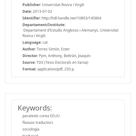
Publisher:
Universitat Rovira i Virgili
Date:
2013-07-02
Identifier:
http://hdl.handle.net/10803/145864
Departament/Institute:
Departament d'Estudis Anglesos i Alemanys, Universitat
Rovira i Virgili.
Language:
cat
Author:
Torres Simón, Ester
Director:
Pym, Anthony, Beltrán, Joaquín
Source:
TDX (Tesis Doctorals en Xarxa)
Format:
application/pdf, 250 p.
Keywords:
paratexts corea EEUU
floxuos traductors
sociología
traducció