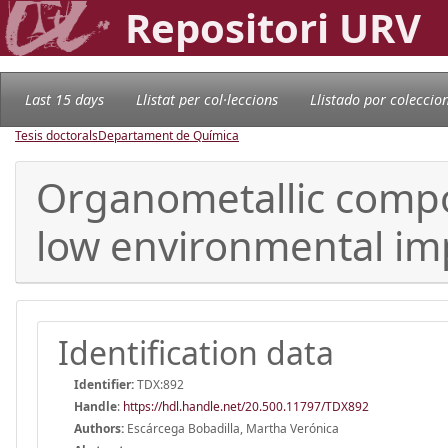
Repositori URV
Last 15 days
Llistat per col·leccions
Llistado por coleccio
Tesis doctorals
Departament de Química
Organometallic compou
low environmental im
Identification data
Identifier:
TDX:892
Handle
:
https://hdl.handle.net/20.500.11797/TDX892
Authors:
Escárcega Bobadilla, Martha Verónica