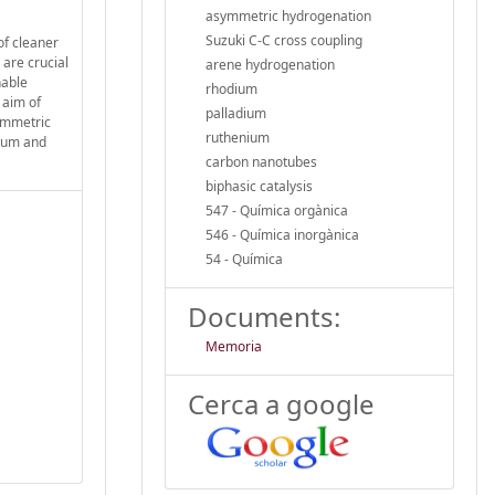
asymmetric hydrogenation
Suzuki C-C cross coupling
of cleaner
 are crucial
arene hydrogenation
nable
rhodium
 aim of
palladium
symmetric
ruthenium
nium and
carbon nanotubes
biphasic catalysis
547 - Química orgànica
546 - Química inorgànica
54 - Química
Documents:
Memoria
Cerca a google