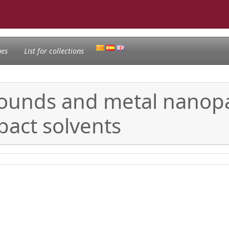
nes
List for collections
nds and metal nanoparti
pact solvents