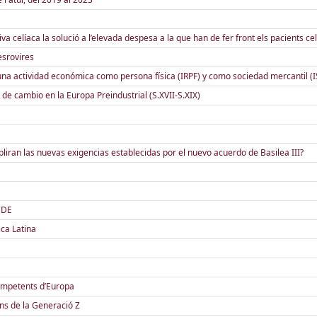
iva celíaca la solució a l’elevada despesa a la que han de fer front els pacients ce
esrovires
 una actividad económica como persona física (IRPF) y como sociedad mercantil (I
 de cambio en la Europa Preindustrial (S.XVII-S.XIX)
pliran las nuevas exigencias establecidas por el nuevo acuerdo de Basilea III?
CDE
ca Latina
competents d’Europa
ins de la Generació Z