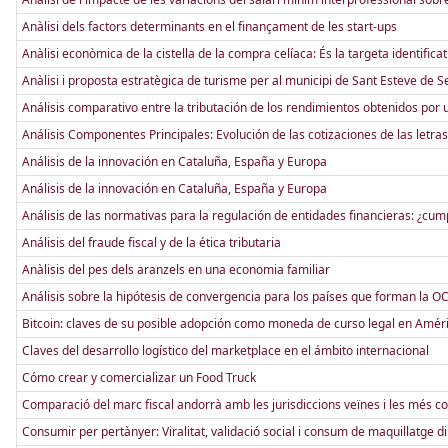
Anàlisi dels factors determinants en el finançament de les start-ups
Anàlisi econòmica de la cistella de la compra celíaca: És la targeta identificat
Anàlisi i proposta estratègica de turisme per al municipi de Sant Esteve de S
Análisis comparativo entre la tributación de los rendimientos obtenidos por
Análisis Componentes Principales: Evolución de las cotizaciones de las letras
Análisis de la innovación en Cataluña, España y Europa
Análisis de la innovación en Cataluña, España y Europa
Análisis de las normativas para la regulación de entidades financieras: ¿cum
Análisis del fraude fiscal y de la ética tributaria
Anàlisis del pes dels aranzels en una economia familiar
Análisis sobre la hipótesis de convergencia para los países que forman la O
Bitcoin: claves de su posible adopción como moneda de curso legal en Améri
Claves del desarrollo logístico del marketplace en el ámbito internacional
Cómo crear y comercializar un Food Truck
Comparació del marc fiscal andorrà amb les jurisdiccions veïnes i les més 
Consumir per pertànyer: Viralitat, validació social i consum de maquillatge d