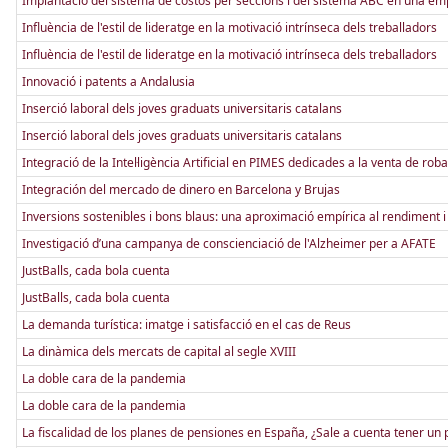
Implantació del sistema de costos per seccions i del sistema ABC en una em
Influència de l'estil de lideratge en la motivació intrínseca dels treballadors
Influència de l'estil de lideratge en la motivació intrínseca dels treballadors
Innovació i patents a Andalusia
Inserció laboral dels joves graduats universitaris catalans
Inserció laboral dels joves graduats universitaris catalans
Integració de la Intel·ligència Artificial en PIMES dedicades a la venta de roba
Integración del mercado de dinero en Barcelona y Brujas
Inversions sostenibles i bons blaus: una aproximació empírica al rendiment i 
Investigació d’una campanya de conscienciació de l'Alzheimer per a AFATE
JustBalls, cada bola cuenta
JustBalls, cada bola cuenta
La demanda turística: imatge i satisfacció en el cas de Reus
La dinàmica dels mercats de capital al segle XVIII
La doble cara de la pandemia
La doble cara de la pandemia
La fiscalidad de los planes de pensiones en España, ¿Sale a cuenta tener un 