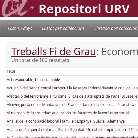
Repositori URV
Last 15 days
Llistat per col·leccions
Llistado por coleccion
Treballs Fi de Grau
: Econom
Un totat de 180 resultats.
Títol
Act responsible, be sustainable
Actuació del Banc Central Europeu i la Reserva Federal davant la crisi de l'a
Afectació del terrorisme al turisme. El cas dels atemptats de Paris, Brussel·les
Alcover, porta de les Muntanyes de Prades: claus d'una reubicació turística
Al margen de la sociedad: analizando los factores de la exclusión social.
Anàlisi de la conciliació laboral i familiar: Espanya, Suècia i Alemanya
Anàlisi de l’esquerda salarial i Plans d’Igualtat: Un estudi empíric sobre 14 
Anàlisi de l'impacte de les variacions del salari mínim interprofessional sobre