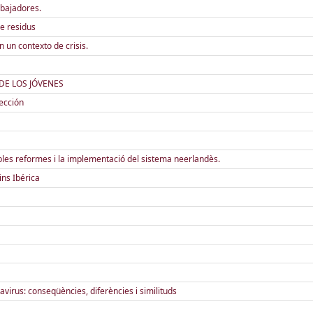
abajadores.
e residus
 un contexto de crisis.
DE LOS JÓVENES
lección
ibles reformes i la implementació del sistema neerlandès.
ins Ibérica
navirus: conseqüències, diferències i similituds