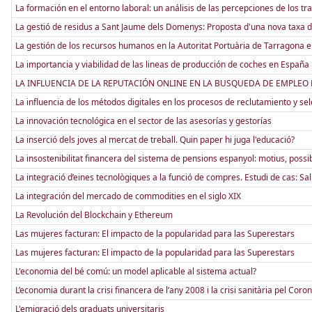
La formación en el entorno laboral: un análisis de las percepciones de los tr
La gestió de residus a Sant Jaume dels Domenys: Proposta d'una nova taxa d
La gestión de los recursos humanos en la Autoritat Portuària de Tarragona en
La importancia y viabilidad de las lineas de producción de coches en España
LA INFLUENCIA DE LA REPUTACIÓN ONLINE EN LA BUSQUEDA DE EMPLEO 
La influencia de los métodos digitales en los procesos de reclutamiento y se
La innovación tecnológica en el sector de las asesorías y gestorías
La inserció dels joves al mercat de treball. Quin paper hi juga l'educació?
La insostenibilitat financera del sistema de pensions espanyol: motius, poss
La integració d’eines tecnològiques a la funció de compres. Estudi de cas: Sal
La integración del mercado de commodities en el siglo XIX
La Revolución del Blockchain y Ethereum
Las mujeres facturan: El impacto de la popularidad para las Superestars
Las mujeres facturan: El impacto de la popularidad para las Superestars
L'economia del bé comú: un model aplicable al sistema actual?
L’economia durant la crisi financera de l’any 2008 i la crisi sanitària pel Coro
L'emigració dels graduats universitaris