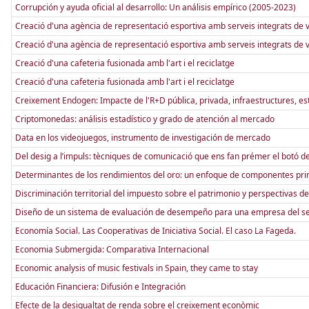
Corrupción y ayuda oficial al desarrollo: Un análisis empírico (2005-2023)
Creació d'una agència de representació esportiva amb serveis integrats de 
Creació d'una agència de representació esportiva amb serveis integrats de 
Creació d'una cafeteria fusionada amb l'art i el reciclatge
Creació d'una cafeteria fusionada amb l'art i el reciclatge
Creixement Endogen: Impacte de l'R+D pública, privada, infraestructures, est
Criptomonedas: análisis estadístico y grado de atención al mercado
Data en los videojuegos, instrumento de investigación de mercado
Del desig a l’impuls: tècniques de comunicació que ens fan prémer el botó 
Determinantes de los rendimientos del oro: un enfoque de componentes prin
Discriminación territorial del impuesto sobre el patrimonio y perspectivas d
Diseño de un sistema de evaluación de desempeño para una empresa del se
Economía Social. Las Cooperativas de Iniciativa Social. El caso La Fageda.
Economia Submergida: Comparativa Internacional
Economic analysis of music festivals in Spain, they came to stay
Educación Financiera: Difusión e Integración
Efecte de la desigualtat de renda sobre el creixement econòmic