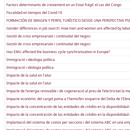
Factors determinants de creixement en un Estat fràgil: el cas del Congo
Fiscalidad en tiempos del Covid-19
FORMACIÓN DE IMAGEN Y PERFIL TURÍSTICO DESDE UNA PERSPECTIVA PS
Gender differences in job search: How men and women are affected by labor 
Gestió de crisis empresarials i continuïtat del negoci
Gestió de crisis empresarials i continuïtat del negoci
Has EMU affected the business cycle synchronization in Europe?
Immigració i ideologia política
Immigració i idiologia política
Impacte de la salut en l'atur
Impacte de la salut en l'atur
Impacte de l'energia renovable i de cogeneració al preu de l'electricitat la m
Impacte econòmic del cargol poma a l'hemisferi esquerre del Delta de l'Ebre
Impacto de la concentración de las entidades de crédito en la disponibilida
Impacto de la concentración de las entidades de crédito en la disponibilida
Implantació del sistema de costos per seccions i del sistema ABC en una em