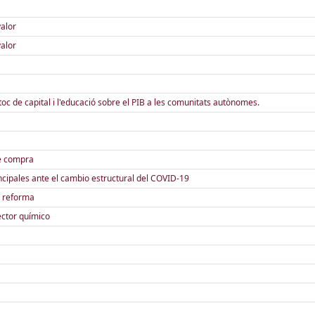
valor
valor
oc de capital i l'educació sobre el PIB a les comunitats autònomes.
de compra
cipales ante el cambio estructural del COVID-19
e reforma
ctor químico