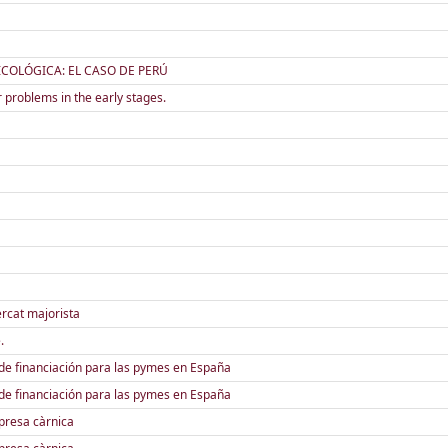
ICOLÓGICA: EL CASO DE PERÚ
problems in the early stages.
ercat majorista
.
d de financiación para las pymes en España
d de financiación para las pymes en España
presa càrnica