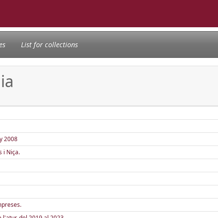
es
List for collections
ia
ny 2008
 i Niça.
empreses.
 l'atur, del 2019 al 2023