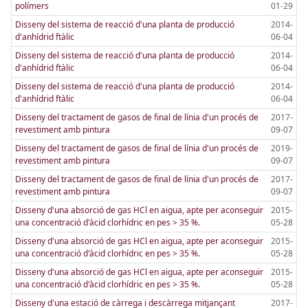
polímers
01-29
Disseny del sistema de reacció d'una planta de producció
2014-
d'anhídrid ftàlic
06-04
Disseny del sistema de reacció d'una planta de producció
2014-
d'anhídrid ftàlic
06-04
Disseny del sistema de reacció d'una planta de producció
2014-
d'anhídrid ftàlic
06-04
Disseny del tractament de gasos de final de línia d'un procés de
2017-
revestiment amb pintura
09-07
Disseny del tractament de gasos de final de línia d'un procés de
2019-
revestiment amb pintura
09-07
Disseny del tractament de gasos de final de línia d'un procés de
2017-
revestiment amb pintura
09-07
Disseny d'una absorció de gas HCl en aigua, apte per aconseguir
2015-
una concentració d'àcid clorhídric en pes > 35 %.
05-28
Disseny d'una absorció de gas HCl en aigua, apte per aconseguir
2015-
una concentració d'àcid clorhídric en pes > 35 %.
05-28
Disseny d'una absorció de gas HCl en aigua, apte per aconseguir
2015-
una concentració d'àcid clorhídric en pes > 35 %.
05-28
Disseny d'una estació de càrrega i descàrrega mitjançant
2017-