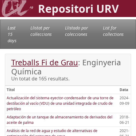
Repositori URV
Last
Llistat per
Llistado por
List for
15
col·leccions
colecciones
collections
days
Treballs Fi de Grau
: Enginyeria
Química
Un totat de 165 resultats.
Títol
Data
Actualización del sistema eyector-condensador de una torre de
2024-
destilación al vacío (VDU) de una unidad integrada de crudo de
09-09
petróleo
Adaptación de un tanque de almacenamiento de derivados del
2018-
aceite de palma
06-21
Análisis de la red de agua y estudio de alternativas de
2021-