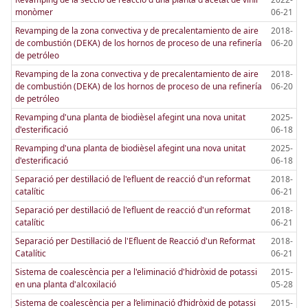
monòmer
06-21
Revamping de la zona convectiva y de precalentamiento de aire
2018-
de combustión (DEKA) de los hornos de proceso de una refinería
06-20
de petróleo
Revamping de la zona convectiva y de precalentamiento de aire
2018-
de combustión (DEKA) de los hornos de proceso de una refinería
06-20
de petróleo
Revamping d'una planta de biodièsel afegint una nova unitat
2025-
d'esterificació
06-18
Revamping d'una planta de biodièsel afegint una nova unitat
2025-
d'esterificació
06-18
Separació per destil·lació de l'efluent de reacció d'un reformat
2018-
catalític
06-21
Separació per destil·lació de l'efluent de reacció d'un reformat
2018-
catalític
06-21
Separació per Destil·lació de l'Efluent de Reacció d'un Reformat
2018-
Catalític
06-21
Sistema de coalescència per a l'eliminació d'hidròxid de potassi
2015-
en una planta d'alcoxilació
05-28
Sistema de coalescència per a l’eliminació d’hidròxid de potassi
2015-