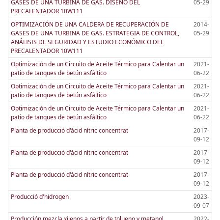
GASES DE UNA TURBINA DE GAS. DISEÑO DEL
05-29
PRECALENTADOR 10W111
OPTIMIZACIÓN DE UNA CALDERA DE RECUPERACIÓN DE
2014-
GASES DE UNA TURBINA DE GAS. ESTRATEGIA DE CONTROL,
05-29
ANÁLISIS DE SEGURIDAD Y ESTUDIO ECONÓMICO DEL
PRECALENTADOR 10W111
Optimización de un Circuito de Aceite Térmico para Calentar un
2021-
patio de tanques de betún asfáltico
06-22
Optimización de un Circuito de Aceite Térmico para Calentar un
2021-
patio de tanques de betún asfáltico
06-22
Optimización de un Circuito de Aceite Térmico para Calentar un
2021-
patio de tanques de betún asfáltico
06-22
Planta de producció d'àcid nítric concentrat
2017-
09-12
Planta de producció d'àcid nítric concentrat
2017-
09-12
Planta de producció d'àcid nítric concentrat
2017-
09-12
Producció d'hidrogen
2023-
09-07
Producción mezcla xilenos a partir de tolueno y metanol
2022-