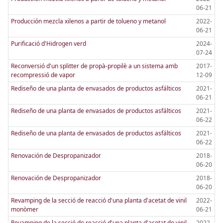
06-21
Producción mezcla xilenos a partir de tolueno y metanol
2022-
06-21
Purificació d'Hidrogen verd
2024-
07-24
Reconversió d'un splitter de propà-propilè a un sistema amb
2017-
recompressió de vapor
12-09
Rediseño de una planta de envasados de productos asfálticos
2021-
06-21
Rediseño de una planta de envasados de productos asfálticos
2021-
06-22
Rediseño de una planta de envasados de productos asfálticos
2021-
06-22
Renovación de Despropanizador
2018-
06-20
Renovación de Despropanizador
2018-
06-20
Revamping de la secció de reacció d'una planta d'acetat de vinil
2022-
monòmer
06-21
Revamping de la secció de reacció d'una planta d'acetat de vinil
2022-