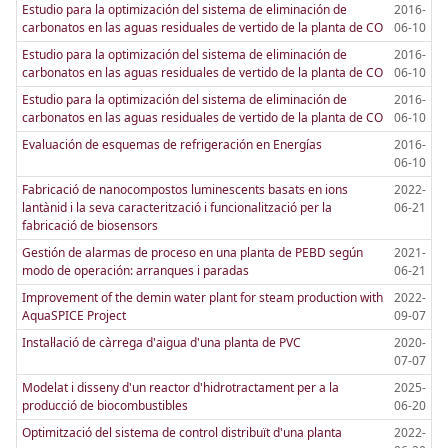
Estudio para la optimización del sistema de eliminación de
2016-
carbonatos en las aguas residuales de vertido de la planta de CO
06-10
Estudio para la optimización del sistema de eliminación de
2016-
carbonatos en las aguas residuales de vertido de la planta de CO
06-10
Estudio para la optimización del sistema de eliminación de
2016-
carbonatos en las aguas residuales de vertido de la planta de CO
06-10
Evaluación de esquemas de refrigeración en Energías
2016-
06-10
Fabricació de nanocompostos luminescents basats en ions
2022-
lantànid i la seva caracterització i funcionalització per la
06-21
fabricació de biosensors
Gestión de alarmas de proceso en una planta de PEBD según
2021-
modo de operación: arranques i paradas
06-21
Improvement of the demin water plant for steam production with
2022-
AquaSPICE Project
09-07
Instal·lació de càrrega d'aigua d'una planta de PVC
2020-
07-07
Modelat i disseny d'un reactor d'hidrotractament per a la
2025-
producció de biocombustibles
06-20
Optimització del sistema de control distribuït d'una planta
2022-