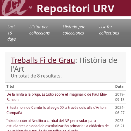
Repositori URV
Last
Llistat per
Llistado por
List for
15
col·leccions
colecciones
collections
days
Treballs Fi de Grau
: Història de
l'Art
Un totat de 8 resultats.
Títol
Data
De la ninfa a la bruja. Estudio sobre el imaginario de Paul Élie-
2019-
Ranson.
09-13
El testimoni de Cambrils al segle XX a través dels ulls d'Antoni
2024-
Campañà
06-27
Introducción al Neolítico cardial del NE peninsular para
2023-
estudiantes en edad de escolarización primaria: la didáctica de
06-21