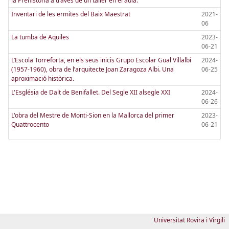
la Prehistoria a través de un taller en el aula.
Inventari de les ermites del Baix Maestrat
2021-
06
La tumba de Aquiles
2023-
06-21
L’Escola Torreforta, en els seus inicis Grupo Escolar Gual Villalbí
2024-
(1957-1960), obra de l’arquitecte Joan Zaragoza Albi. Una
06-25
aproximació històrica.
L'Església de Dalt de Benifallet. Del Segle XII alsegle XXI
2024-
06-26
L'obra del Mestre de Monti-Sion en la Mallorca del primer
2023-
Quattrocento
06-21
Universitat Rovira i Virgili