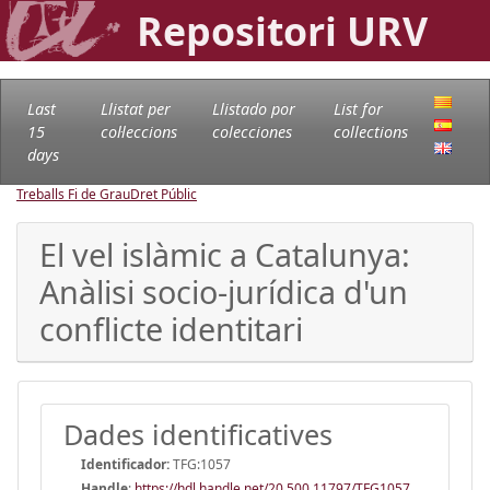
Repositori URV
Last
Llistat per
Llistado por
List for
15
col·leccions
colecciones
collections
days
Treballs Fi de Grau
Dret Públic
El vel islàmic a Catalunya:
Anàlisi socio-jurídica d'un
conflicte identitari
Dades identificatives
Identificador:
TFG:1057
Handle
:
https://hdl.handle.net/20.500.11797/TFG1057