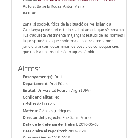
Autors:
Balsells Rodas, Anton Maria
Resum:
L’anàlisi socio-jurídica de la situació del vel islàmic a
Catalunya pretén reflectir la realitat amb la que s’emmarca
l’ús d’aquesta vestimenta mitjançant l’estudi de les normes i
la jurisprudència que conforma el nostre ordenament
jurídic, així com determinar les possibles conseqüències
que tindria una regulació en aquest àmbit.
Altres:
Ensenyament(s):
Dret
Departament:
Dret Públic
Entitat:
Universitat Rovira i Virgili (URV)
Confidencialitat:
No
Crèdits del TFG:
6
Matèria:
Ciències jurídiques
Director del projecte:
Ruiz Sanz, Mario
Data de la defensa del treball:
2016-06-08
Data d'alta al repositori:
2017-01-10
Curs acadèmic:
2015-2016