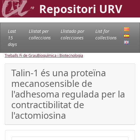
Repositori URV
Last
Llistat per
Llistado por
List for
15
col·leccions
colecciones
collections
days
Treballs Fi de Grau
Bioquímica i Biotecnologia
Talin-1 és una proteïna
mecanosensible de
l'adhesoma regulada per la
contractibilitat de
l'actomiosina