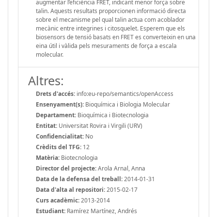
augmentar l’eficiència FRET, indicant menor força sobre
talin. Aquests resultats proporcionen informació directa
sobre el mecanisme pel qual talin actua com acoblador
mecànic entre integrines i citosquelet. Esperem que els
biosensors de tensió basats en FRET es converteixin en una
eina útil i vàlida pels mesuraments de força a escala
molecular.
Altres:
Drets d'accés:
info:eu-repo/semantics/openAccess
Ensenyament(s):
Bioquímica i Biologia Molecular
Departament:
Bioquímica i Biotecnologia
Entitat:
Universitat Rovira i Virgili (URV)
Confidencialitat:
No
Crèdits del TFG:
12
Matèria:
Biotecnologia
Director del projecte:
Arola Arnal, Anna
Data de la defensa del treball:
2014-01-31
Data d'alta al repositori:
2015-02-17
Curs acadèmic:
2013-2014
Estudiant:
Ramírez Martínez, Andrés