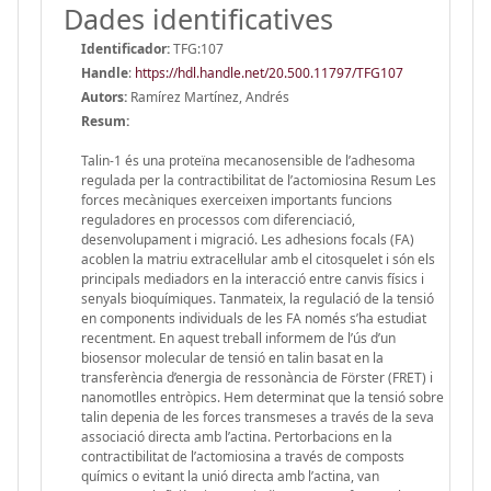
Dades identificatives
Identificador:
TFG:107
Handle
:
https://hdl.handle.net/20.500.11797/TFG107
Autors:
Ramírez Martínez, Andrés
Resum:
Talin-1 és una proteïna mecanosensible de l’adhesoma
regulada per la contractibilitat de l’actomiosina Resum Les
forces mecàniques exerceixen importants funcions
reguladores en processos com diferenciació,
desenvolupament i migració. Les adhesions focals (FA)
acoblen la matriu extracel·lular amb el citosquelet i són els
principals mediadors en la interacció entre canvis físics i
senyals bioquímiques. Tanmateix, la regulació de la tensió
en components individuals de les FA només s’ha estudiat
recentment. En aquest treball informem de l’ús d’un
biosensor molecular de tensió en talin basat en la
transferència d’energia de ressonància de Förster (FRET) i
nanomotlles entròpics. Hem determinat que la tensió sobre
talin depenia de les forces transmeses a través de la seva
associació directa amb l’actina. Pertorbacions en la
contractibilitat de l’actomiosina a través de composts
químics o evitant la unió directa amb l’actina, van