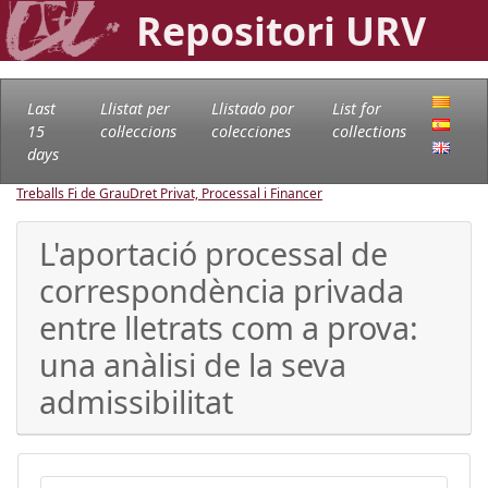
Repositori URV
Last
Llistat per
Llistado por
List for
15
col·leccions
colecciones
collections
days
Treballs Fi de Grau
Dret Privat, Processal i Financer
L'aportació processal de
correspondència privada
entre lletrats com a prova:
una anàlisi de la seva
admissibilitat