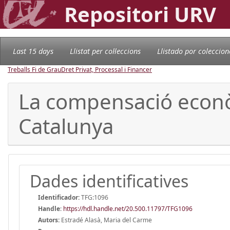
Repositori URV
Last 15 days
Llistat per col·leccions
Llistado por coleccion
Treballs Fi de Grau
Dret Privat, Processal i Financer
La compensació econòm
Catalunya
Dades identificatives
Identificador:
TFG:1096
Handle
:
https://hdl.handle.net/20.500.11797/TFG1096
Autors:
Estradé Alasà, Maria del Carme