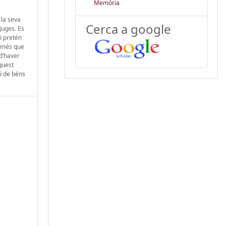
Memòria
 la seva
Cerca a google
juges. Es
ió pretén
t més que
 d’haver
quest
ó de béns