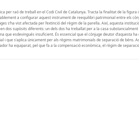
per raó de treball en el Codi Civil de Catalunya. Tracta la finalitat de la figura i
otablement a configurar aquest instrument de reequilibri patrimonial entre els còn
es s’ha vist afectada per l’extinció del règim de la parella. Així, aquesta instituc
s en dos supòsits diferents: un dels dos ha treballat per a la casa substancialmen
 una que esdevingués insuficient. És essencial que el cònjuge deutor d’aquesta ha
al i que s’aplica únicament per als règims matrimonials de separació de béns. A
slador ha equiparat, pel que fa a la compensació econòmica, el règim de separaci