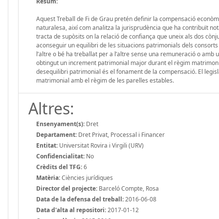
Resum:
Aquest Treball de Fi de Grau pretén definir la compensació econòmica 
naturalesa, així com analitza la jurisprudència que ha contribuït n
tracta de supòsits on la relació de confiança que uneix als dos cònjug
aconseguir un equilibri de les situacions patrimonials dels consort
l’altre o bé ha treballat per a l’altre sense una remuneració o amb
obtingut un increment patrimonial major durant el règim matrimoni
desequilibri patrimonial és el fonament de la compensació. El legi
matrimonial amb el règim de les parelles estables.
Altres:
Ensenyament(s):
Dret
Departament:
Dret Privat, Processal i Financer
Entitat:
Universitat Rovira i Virgili (URV)
Confidencialitat:
No
Crèdits del TFG:
6
Matèria:
Ciències jurídiques
Director del projecte:
Barceló Compte, Rosa
Data de la defensa del treball:
2016-06-08
Data d'alta al repositori:
2017-01-12