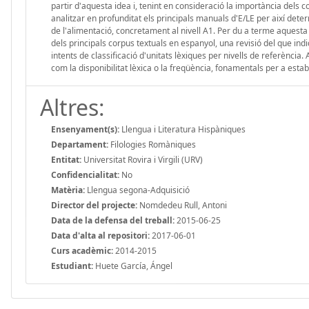
partir d'aquesta idea i, tenint en consideració la importància dels
analitzar en profunditat els principals manuals d'E/LE per així determi
de l'alimentació, concretament al nivell A1. Per du a terme aquesta ta
dels principals corpus textuals en espanyol, una revisió del que ind
intents de classificació d'unitats lèxiques per nivells de referència.
com la disponibilitat lèxica o la freqüència, fonamentals per a establ
Altres:
Ensenyament(s):
Llengua i Literatura Hispàniques
Departament:
Filologies Romàniques
Entitat:
Universitat Rovira i Virgili (URV)
Confidencialitat:
No
Matèria:
Llengua segona-Adquisició
Director del projecte:
Nomdedeu Rull, Antoni
Data de la defensa del treball:
2015-06-25
Data d'alta al repositori:
2017-06-01
Curs acadèmic:
2014-2015
Estudiant:
Huete García, Ángel