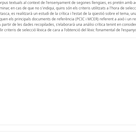
 corpus textuals al context de l'ensenyament de segones llengües, es pretén amb a
nar, en cas de que no s'indiqui, quins són els criteris utilitzats a l'hora de selecc
sca, es realitzarà un estudi de la crítica i l'estat de la qüestió sobre el tema, un
iquen els principals documents de referència (PCIC i MCER) referent a això i un re
 A partir de les dades recopilades, s'elaborarà una anàlisi crítica tenint en conside
ir criteris de selecció lèxica de cara a l'obtenció del lèxic fonamental de l'espanyo