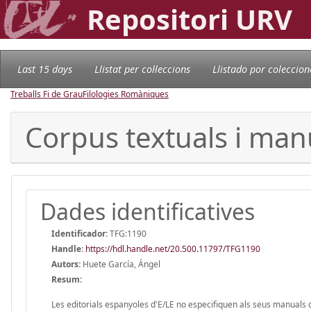
Repositori URV
Last 15 days
Llistat per col·leccions
Llistado por coleccion
Treballs Fi de Grau
Filologies Romàniques
Corpus textuals i manua
Dades identificatives
Identificador:
TFG:1190
Handle
:
https://hdl.handle.net/20.500.11797/TFG1190
Autors:
Huete García, Ángel
Resum:
Les editorials espanyoles d'E/LE no especifiquen als seus manuals qui