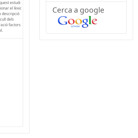
quest estudi
Cerca a google
ionar el lèxic
a descripció
cull dels
ració factors
l.