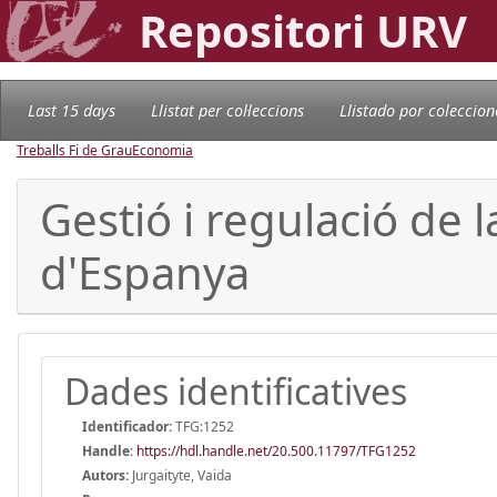
Repositori URV
Last 15 days
Llistat per col·leccions
Llistado por coleccion
Treballs Fi de Grau
Economia
Gestió i regulació de l
d'Espanya
Dades identificatives
Identificador:
TFG:1252
Handle
:
https://hdl.handle.net/20.500.11797/TFG1252
Autors:
Jurgaityte, Vaida