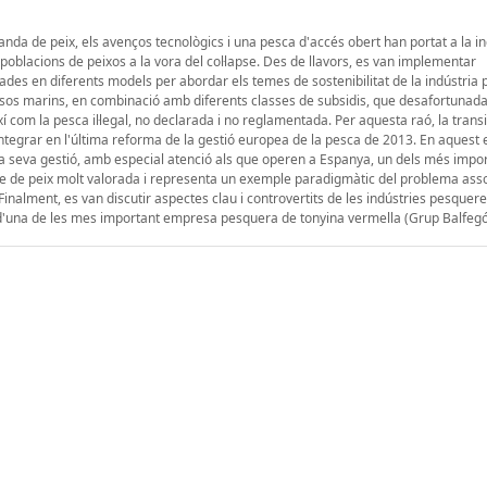
da de peix, els avenços tecnològics i una pesca d'accés obert han portat a la in
oblacions de peixos a la vora del col·lapse. Des de llavors, es van implementar
ades en diferents models per abordar els temes de sostenibilitat de la indústria
cursos marins, en combinació amb diferents classes de subsidis, que desafortuna
 com la pesca il·legal, no declarada i no reglamentada. Per aquesta raó, la trans
tegrar en l'última reforma de la gestió europea de la pesca de 2013. En aquest 
 la seva gestió, amb especial atenció als que operen a Espanya, un dels més impo
ie de peix molt valorada i representa un exemple paradigmàtic del problema ass
alment, es van discutir aspectes clau i controvertits de les indústries pesquere
t d'una de les mes important empresa pesquera de tonyina vermella (Grup Balfegó