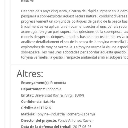
Resum:
Després dels anys cinquanta, a causa del ràpid augment en la deman
pesquera a sobreexplotar aquest recurs natural, conduint diverses p
progressivament un conjunt de polítiques de gestió de la pesca bas
Inicialment es va aplicar un enfocament sectorial únic per als re
aconseguir en gran part superar les qüestions de la sobrepesca, així
models d'espècies úniques a models basats en ecosistemes es va in
analitzar detalladament el cas de la pesca de la tonyina vermella i
explotadors de tonyina vermella. La tonyina vermella és una espèc
sobrepesca i les mesures adoptades per abordar aquesta qüestió. Fin
tonyina vermella, la gestió i l'impacte ambiental amb el subgeren
Altres:
Ensenyament(s):
Economia
Departament:
Economia
Entitat:
Universitat Rovira i Virgili (URV)
Confidencialitat:
No
Crèdits del TFG:
6
Matèria:
Tonyina--Indústria i comerç--Espanya
Director del projecte:
Ponce Alifonso, Xavier
Data de la defensa del treball:
2017-06-26