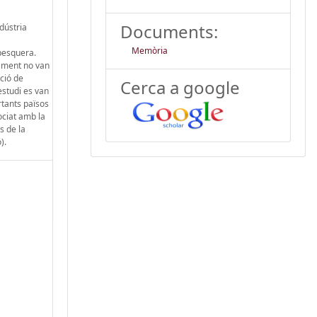
Documents:
dústria
Memòria
 pesquera.
dament no van
ició de
Cerca a google
estudi es van
rtants països
ociat amb la
s de la
).