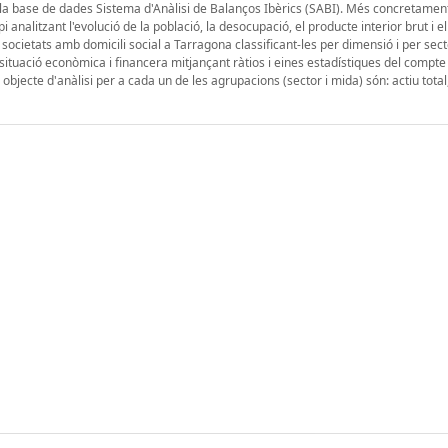
 la base de dades Sistema d'Anàlisi de Balanços Ibèrics (SABI). Més concretamen
 analitzant l'evolució de la població, la desocupació, el producte interior brut i el
de societats amb domicili social a Tarragona classificant-les per dimensió i per sec
la situació econòmica i financera mitjançant ràtios i eines estadístiques del compte
objecte d'anàlisi per a cada un de les agrupacions (sector i mida) són: actiu total