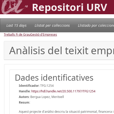
Repositori URV
Last 15 days
Llistat per col·leccions
Llistado por coleccion
Treballs Fi de Grau
Gestió d'Empreses
Anàlisis del teixit em
Dades identificatives
Identificador:
TFG:1254
Handle
:
https://hdl.handle.net/20.500.11797/TFG1254
Autors:
Bergua Lopez, Meritxell
Resum:
Aquest projecte d'anàlisi descriu la situació patrimonial, financera 