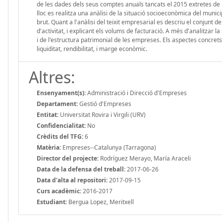
de les dades dels seus comptes anuals tancats el 2015 extretes de
lloc es realitza una anàlisi de la situació socioeconòmica del municipi
brut. Quant a l'anàlisi del teixit empresarial es descriu el conjunt 
d'activitat, i explicant els volums de facturació. A més d'analitzar 
i de l'estructura patrimonial de les empreses. Els aspectes concrets 
liquiditat, rendibilitat, i marge econòmic.
Altres:
Ensenyament(s):
Administració i Direcció d'Empreses
Departament:
Gestió d'Empreses
Entitat:
Universitat Rovira i Virgili (URV)
Confidencialitat:
No
Crèdits del TFG:
6
Matèria:
Empreses--Catalunya (Tarragona)
Director del projecte:
Rodríguez Merayo, María Araceli
Data de la defensa del treball:
2017-06-26
Data d'alta al repositori:
2017-09-15
Curs acadèmic:
2016-2017
Estudiant:
Bergua Lopez, Meritxell