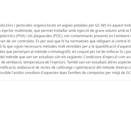
olicíclics i pesticides organoclorats en aigües potables per GC-MS En aquest treb
n injector multimode, que permet treballar amb injecció de grans volums amb la fi
olicíclics (PHA) i els plaguicides (POC), són contaminants presents en l'ambient i
 han de ser controlats. És per això que hi ha normatives que obliguen al control d
ò fa que siguin necessaris mètodes molt sensibles per a la quantificació d'aques
bles que pertanyen al mètode cromatogràfic en conjunt per tal de millorar-lo i po
del mètode que van ser estudiats són els següents: Condicions d'injecció com ar
lux de ventilació, temperatura de l'injector). També van ser estudiats altres aspec
dentificació, elaboració de rectes de calibratge i optimització del mètode d'extracc
possible l'anàlisi simultani d'aquestes dues famílies de compostos per mitjà de G