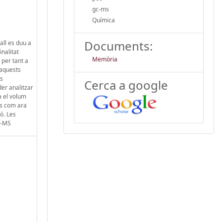
gc-ms
Química
Documents:
all es duu a
nalitat
Memòria
 per tant a
'aquests
ts
Cerca a google
der analitzar
a el volum
tes com ara
ió. Les
C-MS