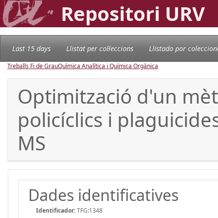
Repositori URV
Last 15 days
Llistat per col·leccions
Llistado por coleccion
Treballs Fi de Grau
Química Analítica i Química Orgànica
Optimització d'un mèt
policíclics i plaguici
MS
Dades identificatives
Identificador:
TFG:1348