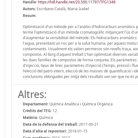
Handle
:
https://hdl.handle.net/20.500.11797/TFG1348
Autors:
Escribano Català, Maria Isabel
Resum:
Optimització d'un mètode per a l'anàlisi d'hidrocarburs aromàtics p
terme l'optimització d'un mètode cromatogràfic mitjançant l'ús d'u
d'augmentar la sensibilitat del mètode. Els hidrocarburs aromàtics p
l'aigua, presentant un risc per a la salut humana, per aquest motiu
contaminants. Usualment els valors permesos són nivells traça, aix
compostos. Al llarg d'aquest treball s'han optimitzat diverses varia
les dues famílies de compostos de forma conjunta. Els paràmetres 
d'injecció, tipus de liner, paràmetres d'injecció (Temps, pressió i f
l'elecció del patró intern, elecció de les masses de quantificació i i
conclusions obtingudes per mitjà dels resultats van ser que no és 
Altres:
Departament:
Química Analítica i Química Orgànica
Crèdits del TFG:
12
Matèria:
Química
Data de la defensa del treball:
2017-06-21
Data d'alta al repositori:
2018-01-15
Curs acadèmic:
2016-2017