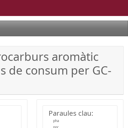
drocarburs aromàtic
ües de consum per GC-
Paraules clau:
pha
poc