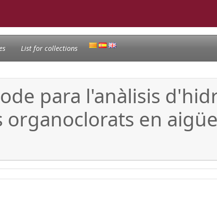
es
List for collections
ode para l'anàlisis d'hi
des organoclorats en aig