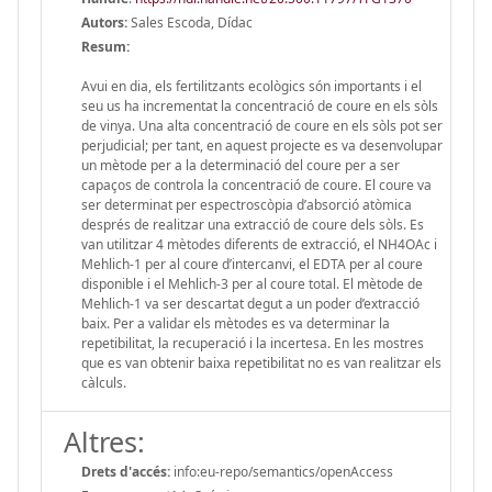
Autors:
Sales Escoda, Dídac
Resum:
Avui en dia, els fertilitzants ecològics són importants i el
seu us ha incrementat la concentració de coure en els sòls
de vinya. Una alta concentració de coure en els sòls pot ser
perjudicial; per tant, en aquest projecte es va desenvolupar
un mètode per a la determinació del coure per a ser
capaços de controla la concentració de coure. El coure va
ser determinat per espectroscòpia d’absorció atòmica
després de realitzar una extracció de coure dels sòls. Es
van utilitzar 4 mètodes diferents de extracció, el NH4OAc i
Mehlich-1 per al coure d’intercanvi, el EDTA per al coure
disponible i el Mehlich-3 per al coure total. El mètode de
Mehlich-1 va ser descartat degut a un poder d’extracció
baix. Per a validar els mètodes es va determinar la
repetibilitat, la recuperació i la incertesa. En les mostres
que es van obtenir baixa repetibilitat no es van realitzar els
càlculs.
Altres:
Drets d'accés:
info:eu-repo/semantics/openAccess