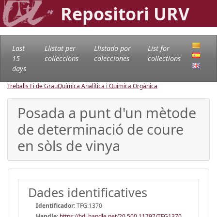
Repositori URV
Last
Llistat per
Llistado por
List for
15
col·leccions
colecciones
collections
days
Treballs Fi de Grau
Química Analítica i Química Orgànica
Posada a punt d'un mètode
de determinació de coure
en sòls de vinya
Dades identificatives
Identificador:
TFG:1370
Handle
:
https://hdl.handle.net/20.500.11797/TFG1370