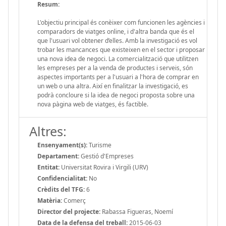
Resum:
L'objectiu principal és conèixer com funcionen les agències i
comparadors de viatges online, i d'altra banda que és el
que l'usuari vol obtener d’elles. Amb la investigació es vol
trobar les mancances que existeixen en el sector i proposar
una nova idea de negoci. La comercialització que utilitzen
les empreses per a la venda de productes i serveis, són
aspectes importants per a l'usuari a l'hora de comprar en
un web o una altra. Així en finalitzar la investigació, es
podrà concloure si la idea de negoci proposta sobre una
nova pàgina web de viatges, és factible.
Altres:
Ensenyament(s):
Turisme
Departament:
Gestió d'Empreses
Entitat:
Universitat Rovira i Virgili (URV)
Confidencialitat:
No
Crèdits del TFG:
6
Matèria:
Comerç
Director del projecte:
Rabassa Figueras, Noemí
Data de la defensa del treball:
2015-06-03