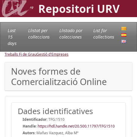
Repositori URV
Last
Llistat per
Llistado por
List for
15
col·leccions
colecciones
collections
days
Treballs Fi de Grau
Gestió d'Empreses
Noves formes de
Comercialització Online
Dades identificatives
Identificador:
TFG:1510
Handle
:
https://hdl.handle.net/20.500.11797/TFG1510
Autors:
Mañas Vazquez, Alba Mª