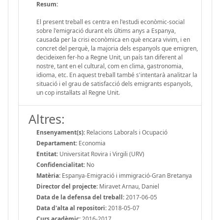
Resum:
El present treball es centra en l'estudi econòmic-social
sobre l'emigració durant els últims anys a Espanya,
causada per la crisi econòmica en què encara vivim, i en
concret del perquè, la majoria dels espanyols que emigren,
decideixen fer-ho a Regne Unit, un país tan diferent al
nostre, tant en el cultural, com en clima, gastronomia,
idioma, etc. En aquest treball també s'intentarà analitzar la
situació i el grau de satisfacció dels emigrants espanyols,
un cop instal·lats al Regne Unit.
Altres:
Ensenyament(s):
Relacions Laborals i Ocupació
Departament:
Economia
Entitat:
Universitat Rovira i Virgili (URV)
Confidencialitat:
No
Matèria:
Espanya-Emigració i immigració-Gran Bretanya
Director del projecte:
Miravet Arnau, Daniel
Data de la defensa del treball:
2017-06-05
Data d'alta al repositori:
2018-05-07
Curs acadèmic:
2016-2017