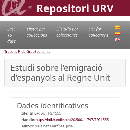
Repositori URV
Last
Llistat per
Llistado por
List for
15
col·leccions
colecciones
collections
days
Treballs Fi de Grau
Economia
Estudi sobre l'emigració
d'espanyols al Regne Unit
Dades identificatives
Identificador:
TFG:1555
Handle
:
https://hdl.handle.net/20.500.11797/TFG1555
Autors:
Martínez Martínez, Jose