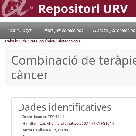
Repositori URV
Last 15 days
Llistat per col·leccions
Llistado por coleccion
Treballs Fi de Grau
Bioquímica i Biotecnologia
Combinació de teràpie
càncer
Dades identificatives
Identificador:
TFG:1614
Handle
:
https://hdl.handle.net/20.500.11797/TFG1614
Autors:
Lalinde Ruiz, Marta