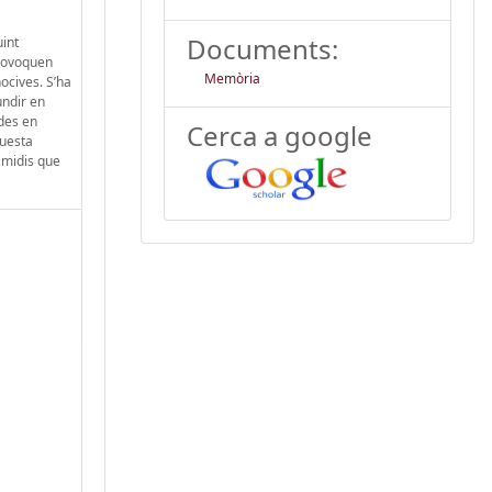
Documents:
uint
provoquen
Memòria
ocives. S’ha
undir en
ades en
Cerca a google
questa
smidis que