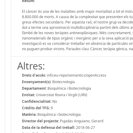
Resum:
El càncer és una de les malalties amb major mortalitat a tot el món. 
8.800.000 de morts. A causa de la complexitat que presenten els tum
greus efectes secundaris. Per aquesta raó, el nostre grup va decidi
dut a terme una aproximació multidisciplinària partint dels últims a
l’àmbit de les noves teràpies antineoplàsiques. Més concretament, s’
nanomaterials de tipus orgànic i inorgànic per a la seva aplicació p
investigació es va considerar treballar en absència de partícules v
no puguen produir virions. Paraules clau: Càncer, teràpia gènica, nan
Altres:
Drets d'accés:
info:eu-repo/semantics/openAccess
Ensenyament(s):
Biotecnologia
Departament:
Bioquímica i Biotecnologia
Entitat:
Universitat Rovira i Virgili (URV)
Confidencialitat:
No
Crèdits del TFG:
9
Matèria:
Bioquímica i biotecnologia
Director del projecte:
Pujadas Anguiano, Gerard
Data de la defensa del treball:
2018-06-27