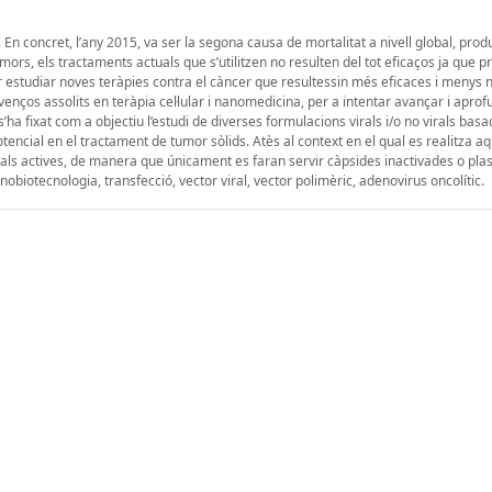
En concret, l’any 2015, va ser la segona causa de mortalitat a nivell global, prod
ors, els tractaments actuals que s’utilitzen no resulten del tot eficaços ja que 
r estudiar noves teràpies contra el càncer que resultessin més eficaces i menys n
venços assolits en teràpia cel·lular i nanomedicina, per a intentar avançar i aprof
ha fixat com a objectiu l’estudi de diverses formulacions virals i/o no virals bas
otencial en el tractament de tumor sòlids. Atès al context en el qual es realitza a
irals actives, de manera que únicament es faran servir càpsides inactivades o pla
obiotecnologia, transfecció, vector viral, vector polimèric, adenovirus oncolític.