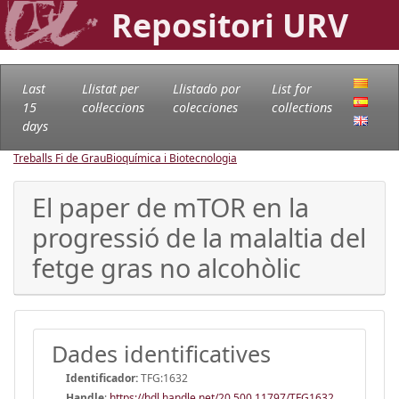
Repositori URV
Last
Llistat per
Llistado por
List for
15
col·leccions
colecciones
collections
days
Treballs Fi de Grau
Bioquímica i Biotecnologia
El paper de mTOR en la
progressió de la malaltia del
fetge gras no alcohòlic
Dades identificatives
Identificador:
TFG:1632
Handle
:
https://hdl.handle.net/20.500.11797/TFG1632