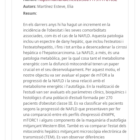
Autors:
Martínez Esteve, Elia
Resum:
En els darrers anys hi ha hagut un increment en la
incidència de l'obesitat i les seves comorbiditats
associades, com és el cas de la NAFLD. Aquesta patologia
inclou un espectre de dany hepàtic, que inclou l'esteatosi i
l'esteatohepatitis, i fins i tot arriba a desencadenar la cirrosi
hepàtica o l'hepatocarcinoma. La NAFLD, a més, és una
patologia metabòlica, per la qual cosa tant el metabolisme
energètic com la disfunció mitocondrial tenen un paper
crucial en el seu desenvolupament. Per aquest motiu, el
nostre objectiu va ser avaluar el paper de mTOR a la
progressió de la NAFLD i la seva relació amb el
metabolisme energètic i l'autofàgia. En la realització de
l'estudi van ser avaluats els paràmetres clínics, bioquímics i
histològics d'una població d'estudi formada per 270
pacients d'obesitat classe III. Es va classificar els pacients
segons la progressió de NAFLD que presentaven per fer
una comparació entre els perfils d'expressió d'AMPK,
mTORC1 i alguns components de la maquinària d'autofàgia
mitjançant Western Blot. També es va comparar l'estat dels
mitocondris hepàtics mitjançant microscòpia electrònica de
transmissió (TEM). Es van observar diferències