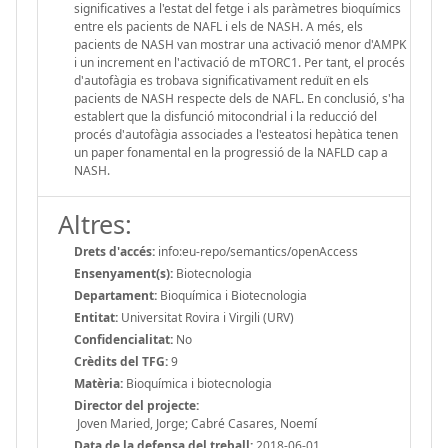
significatives a l'estat del fetge i als paràmetres bioquímics
entre els pacients de NAFL i els de NASH. A més, els
pacients de NASH van mostrar una activació menor d'AMPK
i un increment en l'activació de mTORC1. Per tant, el procés
d'autofàgia es trobava significativament reduït en els
pacients de NASH respecte dels de NAFL. En conclusió, s'ha
establert que la disfunció mitocondrial i la reducció del
procés d'autofàgia associades a l'esteatosi hepàtica tenen
un paper fonamental en la progressió de la NAFLD cap a
NASH.
Altres:
Drets d'accés:
info:eu-repo/semantics/openAccess
Ensenyament(s):
Biotecnologia
Departament:
Bioquímica i Biotecnologia
Entitat:
Universitat Rovira i Virgili (URV)
Confidencialitat:
No
Crèdits del TFG:
9
Matèria:
Bioquímica i biotecnologia
Director del projecte:
Joven Maried, Jorge; Cabré Casares, Noemí
Data de la defensa del treball:
2018-06-01