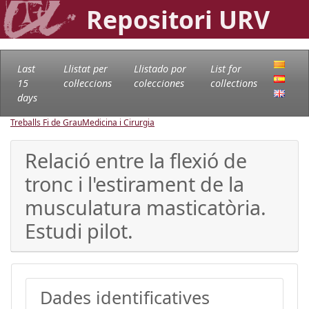
Repositori URV
Last
Llistat per
Llistado por
List for
15
col·leccions
colecciones
collections
days
Treballs Fi de Grau
Medicina i Cirurgia
Relació entre la flexió de
tronc i l'estirament de la
musculatura masticatòria.
Estudi pilot.
Dades identificatives