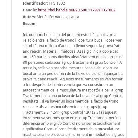
Identificador:
TFG:1802
Handle
:
https://hdl.handle.net/20.500.11797/TFG1802
Autors:
Menés Fernández, Laura
Resum:
Introducció: L'objectiu del present estudi és analitzar la
relació entre la flexió de tronc i l'obertura bucal i observar
si s'obté una millora d'aquesta flexió segons la prova “sit
and reach”. Material i mètodes: Assaig clínic a doble cec
amb 60 participants dividits aleatòriament en dos grups de
30 persones cadascun (grup Tractament i grup Control). A
tots ells, se'ls van prendre mesures basals de l'obertura
bucal amb un peu de rei i de la flexió de tronc mitjançant la
prova “sit and reach”. Aquests mesuraments es van tornar
a fer després de la intervenció que va consistir en un
autoestirament de la musculatura masticatòria per al grup
Tractament i en una oclusió de la boca per al grup Control.
Resultats: Hi va haver un increment de la flexió de tronc
respecte als valors inicials en tots els grups (grup
Tractament 2.8 (1.51); grup Control 1.97 (2.31) i aquest
increment va ser més gran en el grup Tractament però la
diferència amb el grup Control no va ser estadísticament
significativa Conclusions: L'estirament de la musculatura
masticatòria no provoca un increment immediat dels graus