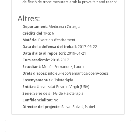
de flexió de tronc mesurats amb la prova “sit and reach”.
Altres:
Departament:
Medicina i Cirurgia
Crèdits del TFG:
6
Matèria:
Exercicis d'estirament
Data de la defensa del treball:
2017-06-22
Data d'alta al repositori:
2019-01-21
Curs acadèmic:
2016-2017
Estudiant:
Menés Fernández, Laura
Drets d'accés:
info:eu-repo/semantics/openAccess
Ensenyament(s):
Fisioteràpia
Entitat:
Universitat Rovira i Virgili (URV)
Sèrie:
Sèrie dels TFG de Fisioteràpia
Confidencialitat:
No
Director del projecte:
Salvat Salvat, Isabel