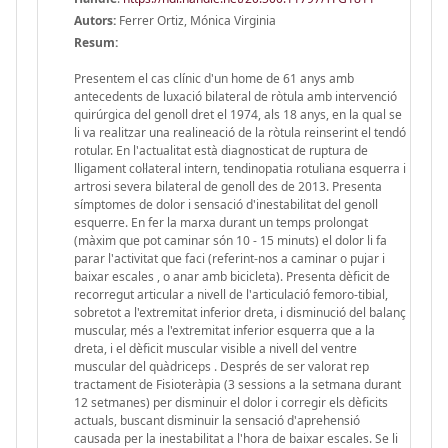
Autors:
Ferrer Ortiz, Mónica Virginia
Resum:
Presentem el cas clínic d'un home de 61 anys amb
antecedents de luxació bilateral de ròtula amb intervenció
quirúrgica del genoll dret el 1974, als 18 anys, en la qual se
li va realitzar una realineació de la ròtula reinserint el tendó
rotular. En l'actualitat està diagnosticat de ruptura de
lligament col·lateral intern, tendinopatia rotuliana esquerra i
artrosi severa bilateral de genoll des de 2013. Presenta
símptomes de dolor i sensació d'inestabilitat del genoll
esquerre. En fer la marxa durant un temps prolongat
(màxim que pot caminar són 10 - 15 minuts) el dolor li fa
parar l'activitat que faci (referint-nos a caminar o pujar i
baixar escales , o anar amb bicicleta). Presenta dèficit de
recorregut articular a nivell de l'articulació femoro-tibial,
sobretot a l'extremitat inferior dreta, i disminució del balanç
muscular, més a l'extremitat inferior esquerra que a la
dreta, i el dèficit muscular visible a nivell del ventre
muscular del quàdriceps . Després de ser valorat rep
tractament de Fisioteràpia (3 sessions a la setmana durant
12 setmanes) per disminuir el dolor i corregir els dèficits
actuals, buscant disminuir la sensació d'aprehensió
causada per la inestabilitat a l'hora de baixar escales. Se li