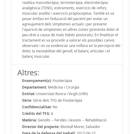
realitza massoteràpia, termoteràpia, electroteràpia
analgèsica (TENS), estiraments, exercicis de reforç
muscular analític i exercicis propioceptius. També es va
posar èmfasi en l'educació del pacient per evitar un
agreujament dels símptomes actuals i per prevenir
l'aparició de símptomes en altres zones (presenta dolor al
peu dret a causa de mals hàbits posturals). En finalitzar el
tractament es va procedir a valorar els possibles canvis
observats i es va evidenciar una millora en la percepció del
dolor, la inestabilitat del genoll, el balanç articular i el
balanç muscular.
Altres:
Ensenyament(s):
Fisioteràpia
Departament:
Medicina i Cirurgia
Entitat:
Universitat Rovira i Virgili (URV)
Sèrie:
Sèrie dels TFG de Fisioteràpia
Confidencialitat:
No
Crèdits del TFG:
6
Matèria:
Genolls -- Ferides i lesions -- Rehabilitació
Director del projecte:
Montull Morer, Salvador
Data de la defensa del treball:
2017-06-22