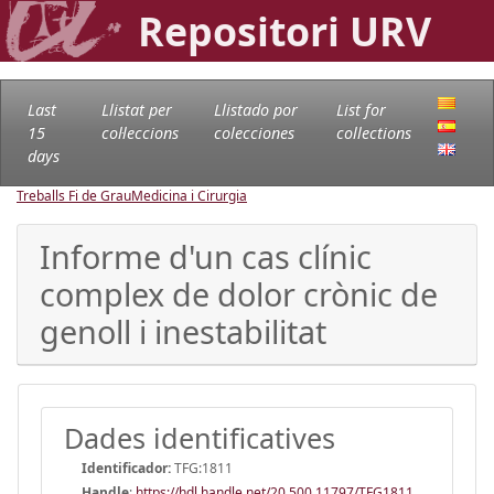
Repositori URV
Last
Llistat per
Llistado por
List for
15
col·leccions
colecciones
collections
days
Treballs Fi de Grau
Medicina i Cirurgia
Informe d'un cas clínic
complex de dolor crònic de
genoll i inestabilitat
Dades identificatives
Identificador:
TFG:1811
Handle
:
https://hdl.handle.net/20.500.11797/TFG1811