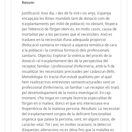
Resum:
Justificació: Avui dia, i des de fa vint-i-sis anys, Espanya
encapçala les llistes mundials tant de donació com de
trasplantaments per milió de població; no obstant, l’espera
per l’obtenció de l’òrgan idoni és, en molts casos, causa de
mortalitat per a les persones que el necessiten. Això es
tradueix en la necessitat d’una adequada proporció
d’educació sanitària en relació a aquesta temàtica de cara
a la població i la contínua formació dels professionals
sanitaris. Objectiu: Explorar la vivència del procés de la
donació i el trasplantament des de la perspectiva del
receptor, familiar i professional d’infermeria, amb la fi de
visualitzar les necessitats precisades per cadascun d’ells.
Metodologia: Es tracta d’un estudi qualitatiu per al qual
hem realitzat tres entrevistes semiestructurades sent un
professional d’infermeria, un familiar i un receptor els triats
pel desenvolupament de la nostra investigació. En cap
moment, s’ha tingut en compte l’estricta especialitat de
l’òrgan en sí mateix, doncs el que ens interessava era
l’experiència de la mateixa persona. Resultats: La necessitat
del trasplantament sorgeix de la deficient funcionalitat
orgànica que pateix la persona, sent, en alguns casos, de
caràcter vital. Tot i així, en moltes ocasions, la detecció
d’aquestes alteracions no es dóna fins que la malaltia es