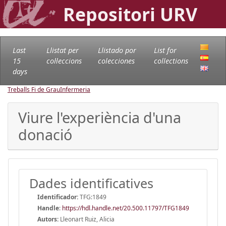
Repositori URV
Last
Llistat per
Llistado por
List for
15
col·leccions
colecciones
collections
days
Treballs Fi de Grau
Infermeria
Viure l'experiència d'una
donació
Dades identificatives
Identificador:
TFG:1849
Handle
:
https://hdl.handle.net/20.500.11797/TFG1849
Autors:
Lleonart Ruiz, Alicia