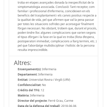
troba en etapes avançades donada la inespecificitat de la
simptomatologia associada. Conclusió: Tant receptor, com
familiar i professional d’infermeria, coincideixen en els
beneficis del trasplantament i els canvis positius respecte a
la qualitat de vida, pel que afirmen que val la pena passar
per totes les situacions sofrides per aconseguir finalment
l’òrgan necessari. No obstant, trobem que, durant el procés,
poden tindre lloc algunes complicacions que varien segons
el tipus d’òrgan i la fase en la qual es troba (llista d’espera,
postoperatori immediat, complicacions a llarg termini, etc. )
pel que l’abordatge multidisciplinar i holístic de la persona
resulta imprescindible.
Altres:
Ensenyament(s):
Infermeria
Departament:
Infermeria
Entitat:
Universitat Rovira i Virgili (URV)
Confidencialitat:
No
Crèdits del TFG:
12
Matèria:
Infermeria
Director del projecte:
Ferré Grau, Carme
Data de la defensa del treball:
2018-06-06