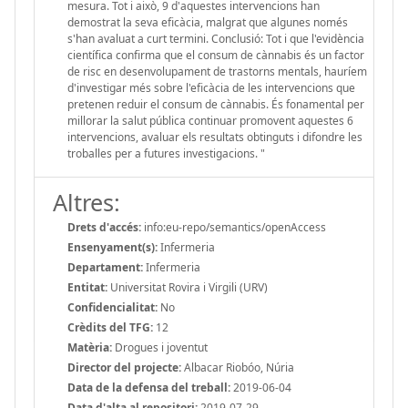
mesura. Tot i això, 9 d'aquestes intervencions han
demostrat la seva eficàcia, malgrat que algunes només
s'han avaluat a curt termini. Conclusió: Tot i que l'evidència
científica confirma que el consum de cànnabis és un factor
de risc en desenvolupament de trastorns mentals, hauríem
d'investigar més sobre l'eficàcia de les intervencions que
pretenen reduir el consum de cànnabis. És fonamental per
millorar la salut pública continuar promovent aquestes 6
intervencions, avaluar els resultats obtinguts i difondre les
troballes per a futures investigacions. "
Altres:
Drets d'accés:
info:eu-repo/semantics/openAccess
Ensenyament(s):
Infermeria
Departament:
Infermeria
Entitat:
Universitat Rovira i Virgili (URV)
Confidencialitat:
No
Crèdits del TFG:
12
Matèria:
Drogues i joventut
Director del projecte:
Albacar Riobóo, Núria
Data de la defensa del treball:
2019-06-04
Data d'alta al repositori:
2019-07-29