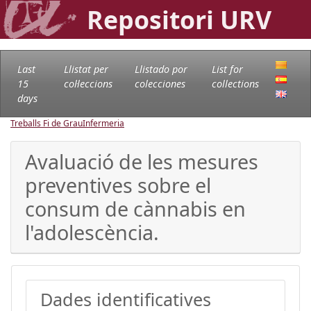
Repositori URV
Last
Llistat per
Llistado por
List for
15
col·leccions
colecciones
collections
days
Treballs Fi de Grau
Infermeria
Avaluació de les mesures
preventives sobre el
consum de cànnabis en
l'adolescència.
Dades identificatives