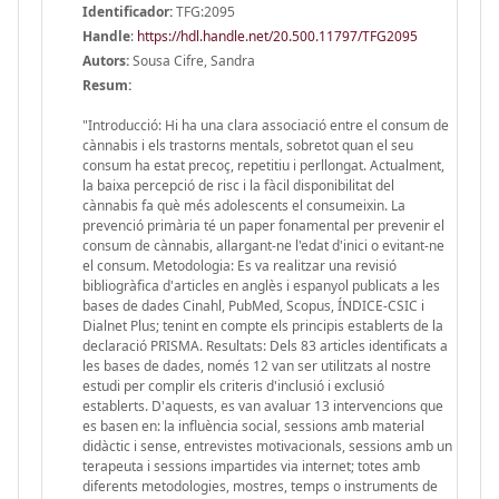
Identificador:
TFG:2095
Handle
:
https://hdl.handle.net/20.500.11797/TFG2095
Autors:
Sousa Cifre, Sandra
Resum:
"Introducció: Hi ha una clara associació entre el consum de
cànnabis i els trastorns mentals, sobretot quan el seu
consum ha estat precoç, repetitiu i perllongat. Actualment,
la baixa percepció de risc i la fàcil disponibilitat del
cànnabis fa què més adolescents el consumeixin. La
prevenció primària té un paper fonamental per prevenir el
consum de cànnabis, allargant-ne l'edat d'inici o evitant-ne
el consum. Metodologia: Es va realitzar una revisió
bibliogràfica d'articles en anglès i espanyol publicats a les
bases de dades Cinahl, PubMed, Scopus, ÍNDICE-CSIC i
Dialnet Plus; tenint en compte els principis establerts de la
declaració PRISMA. Resultats: Dels 83 articles identificats a
les bases de dades, només 12 van ser utilitzats al nostre
estudi per complir els criteris d'inclusió i exclusió
establerts. D'aquests, es van avaluar 13 intervencions que
es basen en: la influència social, sessions amb material
didàctic i sense, entrevistes motivacionals, sessions amb un
terapeuta i sessions impartides via internet; totes amb
diferents metodologies, mostres, temps o instruments de