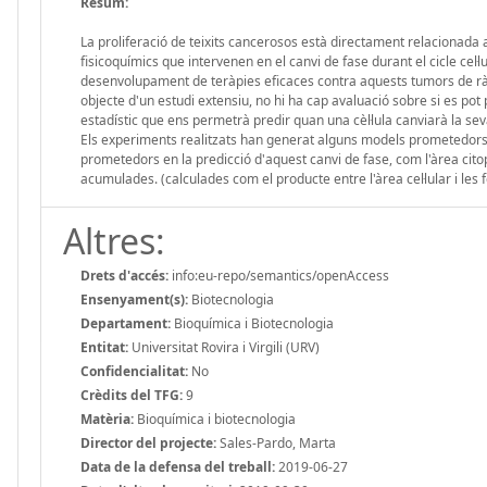
Resum:
La proliferació de teixits cancerosos està directament relacionada amb 
fisicoquímics que intervenen en el canvi de fase durant el cicle cel·l
desenvolupament de teràpies eficaces contra aquests tumors de ràpida
objecte d'un estudi extensiu, no hi ha cap avaluació sobre si es pot
estadístic que ens permetrà predir quan una cèl·lula canviarà la seva 
Els experiments realitzats han generat alguns models prometedors 
prometedors en la predicció d'aquest canvi de fase, com l'àrea citop
acumulades. (calculades com el producte entre l'àrea cel·lular i les f
Altres:
Drets d'accés:
info:eu-repo/semantics/openAccess
Ensenyament(s):
Biotecnologia
Departament:
Bioquímica i Biotecnologia
Entitat:
Universitat Rovira i Virgili (URV)
Confidencialitat:
No
Crèdits del TFG:
9
Matèria:
Bioquímica i biotecnologia
Director del projecte:
Sales-Pardo, Marta
Data de la defensa del treball:
2019-06-27