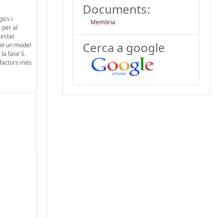
Documents:
ics i
Memòria
 per al
 estat
Cerca a google
pat un model
la fase S.
 factors més
s