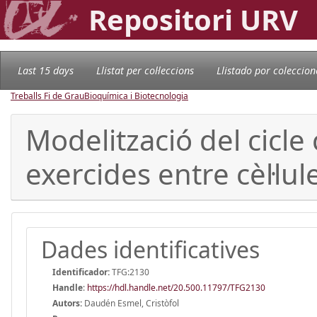
Repositori URV
Last 15 days
Llistat per col·leccions
Llistado por coleccion
Treballs Fi de Grau
Bioquímica i Biotecnologia
Modelització del cicle 
exercides entre cèl·lule
Dades identificatives
Identificador:
TFG:2130
Handle
:
https://hdl.handle.net/20.500.11797/TFG2130
Autors:
Daudén Esmel, Cristòfol