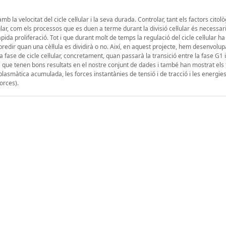
la velocitat del cicle cel·lular i la seva durada. Controlar, tant els factors citològ
ular, com els processos que es duen a terme durant la divisió cel·lular és necessari
 proliferació. Tot i que durant molt de temps la regulació del cicle cel·lular ha
 predir quan una cèl·lula es dividirà o no. Així, en aquest projecte, hem desenvolu
fase de cicle cel·lular, concretament, quan passarà la transició entre la fase G1 i 
que tenen bons resultats en el nostre conjunt de dades i també han mostrat els
lasmàtica acumulada, les forces instantànies de tensió i de tracció i les energie
orces).