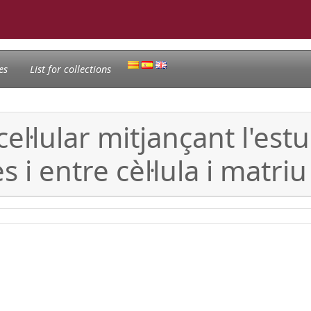
es
List for collections
cel·lular mitjançant l'est
s i entre cèl·lula i matriu