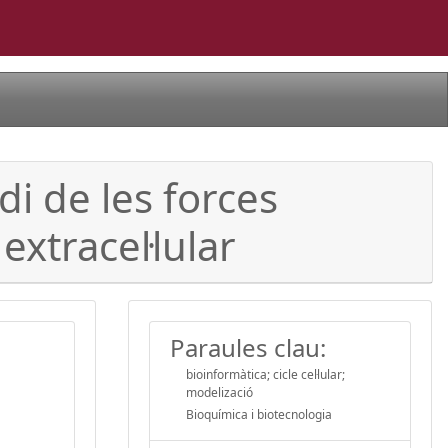
udi de les forces
 extracel·lular
Paraules clau:
bioinformàtica; cicle cel·lular;
modelizació
Bioquímica i biotecnologia