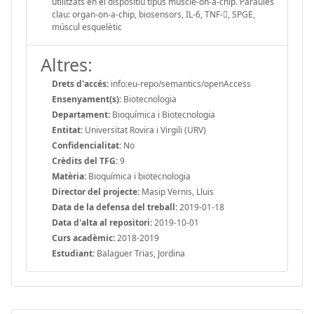
utilitzats en el dispositiu tipus muscle-on-a-chip. Paraules
clau: organ-on-a-chip, biosensors, IL-6, TNF-, SPGE,
múscul esquelètic
Altres:
Drets d'accés:
info:eu-repo/semantics/openAccess
Ensenyament(s):
Biotecnologia
Departament:
Bioquímica i Biotecnologia
Entitat:
Universitat Rovira i Virgili (URV)
Confidencialitat:
No
Crèdits del TFG:
9
Matèria:
Bioquímica i biotecnologia
Director del projecte:
Masip Vernis, Lluis
Data de la defensa del treball:
2019-01-18
Data d'alta al repositori:
2019-10-01
Curs acadèmic:
2018-2019
Estudiant:
Balaguer Trias, Jordina