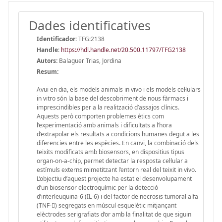
Dades identificatives
Identificador:
TFG:2138
Handle
:
https://hdl.handle.net/20.500.11797/TFG2138
Autors:
Balaguer Trias, Jordina
Resum:
Avui en dia, els models animals in vivo i els models cel·lulars
in vitro són la base del descobriment de nous fàrmacs i
imprescindibles per a la realització d’assajos clínics.
Aquests però comporten problemes ètics com
l’experimentació amb animals i dificultats a l’hora
d’extrapolar els resultats a condicions humanes degut a les
diferencies entre les espècies. En canvi, la combinació dels
teixits modificats amb biosensors, en dispositius tipus
organ-on-a-chip, permet detectar la resposta cel·lular a
estímuls externs mimetitzant l’entorn real del teixit in vivo.
L’objectiu d’aquest projecte ha estat el desenvolupament
d’un biosensor electroquímic per la detecció
d’interleuquina-6 (IL-6) i del factor de necrosis tumoral alfa
(TNF-) segregats en múscul esquelètic mitjançant
elèctrodes serigrafiats d’or amb la finalitat de que siguin