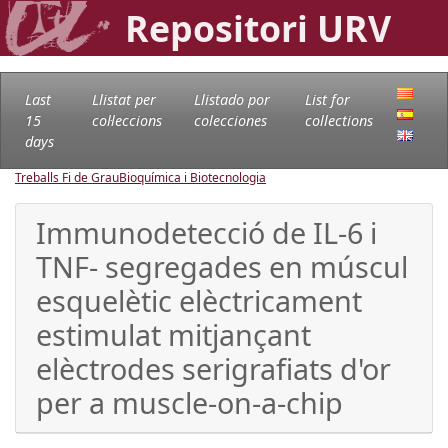
Repositori URV
Last
Llistat per
Llistado por
List for
15
col·leccions
colecciones
collections
days
Treballs Fi de Grau
Bioquímica i Biotecnologia
Immunodetecció de IL-6 i
TNF- segregades en múscul
esquelètic elèctricament
estimulat mitjançant
elèctrodes serigrafiats d'or
per a muscle-on-a-chip